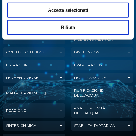
Abbiamo sviluppato soluzioni, tecnologie e
Accetta selezionati
strumenti per diverse applicazioni.
Rifiuta
ANALISI
ANALISI ENZIMATICA
MULTIPARAMETRICA
COLTURE CELLULARI
DISTILLAZIONE
ESTRAZIONE
EVAPORAZIONE
FERMENTAZIONE
LIOFILIZZAZIONE
PURIFICAZIONE
MANIPOLAZIONE LIQUIDI
DELL'ACQUA
ANALISI ATTIVITÀ
REAZIONE
DELL'ACQUA
SINTESI CHIMICA
STABILITÀ TARTARICA