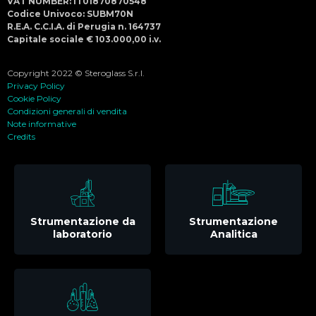
VAT NUMBER: IT01870870548
Codice Univoco: SUBM70N
R.E.A. C.C.I.A. di Perugia n. 164737
Capitale sociale € 103.000,00 i.v.
Copyright 2022 © Steroglass S.r.l.
Privacy Policy
Cookie Policy
Condizioni generali di vendita
Note informative
Credits
Strumentazione da
Strumentazione
laboratorio
Analitica