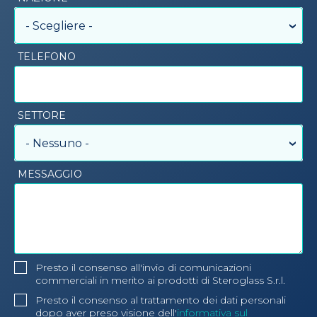
- Scegliere -
TELEFONO
SETTORE
- Nessuno -
MESSAGGIO
Presto il consenso all'invio di comunicazioni
commerciali in merito ai prodotti di Steroglass S.r.l.
Presto il consenso al trattamento dei dati personali
dopo aver preso visione dell'
informativa sul