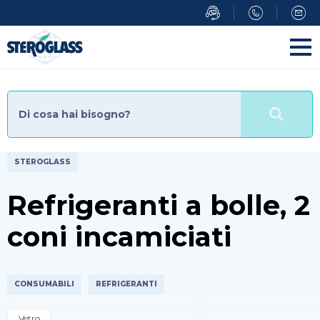
Salta
al
contenuto
principale
STEROGLASS
Refrigeranti a bolle, 2
coni incamiciati
CONSUMABILI
REFRIGERANTI
Vetro