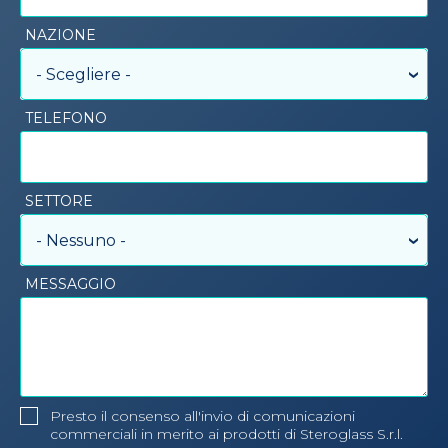
NAZIONE
- Scegliere -
TELEFONO
SETTORE
- Nessuno -
MESSAGGIO
Presto il consenso all'invio di comunicazioni
commerciali in merito ai prodotti di Steroglass S.r.l.