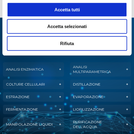
SQUA026493
Vetreria di ricambio
Accetta tutti
Accetta selezionati
Specialisti in:
Abbiamo sviluppato soluzioni, tecnologie e
Rifiuta
strumenti per diverse applicazioni.
ANALISI
ANALISI ENZIMATICA
MULTIPARAMETRICA
COLTURE CELLULARI
DISTILLAZIONE
ESTRAZIONE
EVAPORAZIONE
FERMENTAZIONE
LIOFILIZZAZIONE
PURIFICAZIONE
MANIPOLAZIONE LIQUIDI
DELL'ACQUA