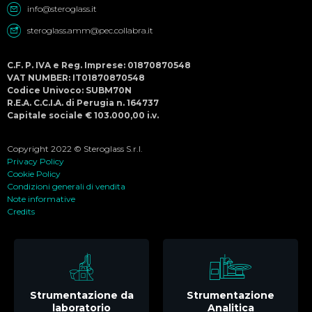
info@steroglass.it
steroglass.amm@pec.collabra.it
C.F. P. IVA e Reg. Imprese: 01870870548
VAT NUMBER: IT01870870548
Codice Univoco: SUBM70N
R.E.A. C.C.I.A. di Perugia n. 164737
Capitale sociale € 103.000,00 i.v.
Copyright 2022 © Steroglass S.r.l.
Privacy Policy
Cookie Policy
Condizioni generali di vendita
Note informative
Credits
Strumentazione da
Strumentazione
laboratorio
Analitica