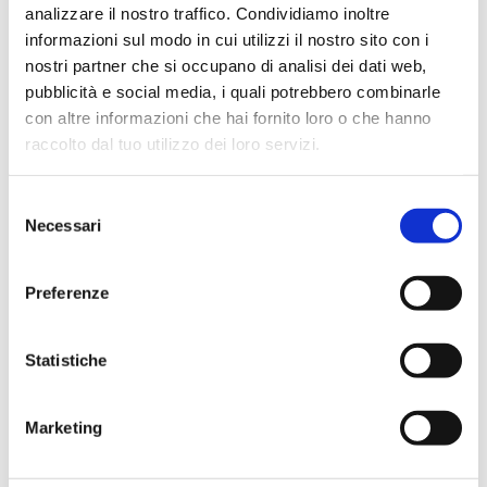
Settori
analizzare il nostro traffico. Condividiamo inoltre
informazioni sul modo in cui utilizzi il nostro sito con i
Ambientale
Chimico
nostri partner che si occupano di analisi dei dati web,
pubblicità e social media, i quali potrebbero combinarle
con altre informazioni che hai fornito loro o che hanno
raccolto dal tuo utilizzo dei loro servizi.
Applicazioni
Selezione
Analisi delle acque
Necessari
del
consenso
Preferenze
Codici prodotto
Statistiche
CODICE
CODICE
DESCRIZIONE
STEROGLASS
FORNITORE
Marketing
Calcimetro di De Astis
SQUA005979
completo di cassetta