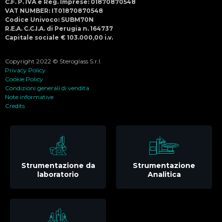
C.F. P. IVA e Reg. Imprese: 01870870548
VAT NUMBER: IT01870870548
Codice Univoco: SUBM70N
R.E.A. C.C.I.A. di Perugia n. 164737
Capitale sociale € 103.000,00 i.v.
Copyright 2022 © Steroglass S.r.l.
Privacy Policy
Cookie Policy
Condizioni generali di vendita
Note informative
Credits
Strumentazione da
Strumentazione
laboratorio
Analitica