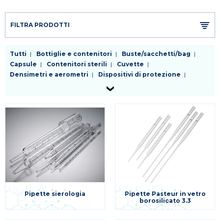
FILTRA PRODOTTI
Tutti
Bottiglie e contenitori
Buste/sacchetti/bag
Capsule
Contenitori sterili
Cuvette
Densimetri e aerometri
Dispositivi di protezione
Fiasche
Filtri da laboratorio
Kit enzimatici e colorimetrici test rapidi
Palloni
Piastre
Pinzetteria e morsetteria
Pipette
Provette
Puntali
Raccordi e rubinetti
Reagenti
Refrigeranti
Sostegni e supporti
Spatole
Tappi
Tubi
Vetreria da laboratorio
Varie
Pipette sierologia
Pipette Pasteur in vetro
borosilicato 3.3