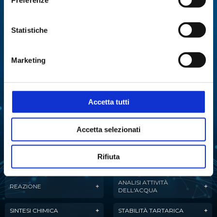
Specialisti in:
Abbiamo sviluppato soluzioni, tecnologie e
Statistiche
strumenti per diverse applicazioni.
Marketing
ANALISI
ANALISI ENZIMATICA
MULTIPARAMETRICA
COLTURE CELLULARI
DISTILLAZIONE
Accetta tutti
ESTRAZIONE
EVAPORAZIONE
Accetta selezionati
FERMENTAZIONE
LIOFILIZZAZIONE
PURIFICAZIONE
Rifiuta
MANIPOLAZIONE LIQUIDI
DELL'ACQUA
ANALISI ATTIVITÀ
REAZIONE
DELL'ACQUA
SINTESI CHIMICA
STABILITÀ TARTARICA