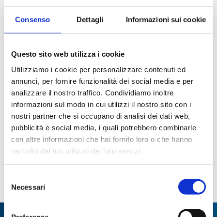
imballo multiplo
Consenso
Dettagli
Informazioni sui cookie
Questo sito web utilizza i cookie
Utilizziamo i cookie per personalizzare contenuti ed
annunci, per fornire funzionalità dei social media e per
analizzare il nostro traffico. Condividiamo inoltre
informazioni sul modo in cui utilizzi il nostro sito con i
Dosatore con pistone in
Pipettatore a motore
nostri partner che si occupano di analisi dei dati web,
ceramica Ceramus®
Pipetus Standard
classic
pubblicità e social media, i quali potrebbero combinarle
con altre informazioni che hai fornito loro o che hanno
Paginazione
raccolto dal tuo utilizzo dei loro servizi.
Pagina
1
Page
2
ultima
Selezione
Necessari
del
attuale
consenso
Preferenze