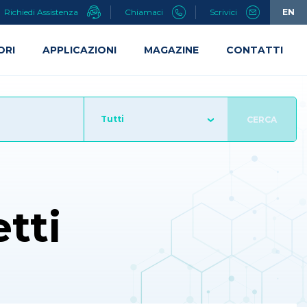
Richiedi Assistenza
Chiamaci
Scrivici
EN
ORI
APPLICAZIONI
MAGAZINE
CONTATTI
Tutti
CERCA
tti