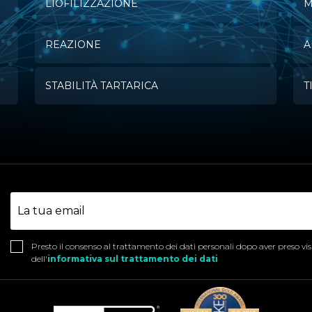
LIOFILIZZAZIONE
M
REAZIONE
A
STABILITÀ TARTARICA
T
Presto il consenso al trattamento dei dati personali dopo aver preso vi
dell'
informativa sul trattamento dei dati