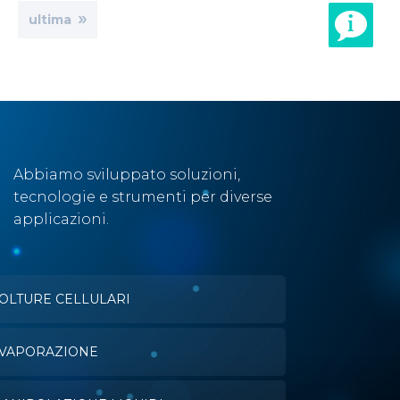
age
ultima
Abbiamo sviluppato soluzioni,
tecnologie e strumenti per diverse
applicazioni.
OLTURE CELLULARI
VAPORAZIONE