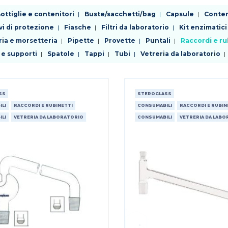
ottiglie e contenitori
Buste/sacchetti/bag
Capsule
Conteni
vi di protezione
Fiasche
Filtri da laboratorio
Kit enzimatici
ria e morsetteria
Pipette
Provette
Puntali
Raccordi e ru
 e supporti
Spatole
Tappi
Tubi
Vetreria da laboratorio
SS
STEROGLASS
LI
RACCORDI E RUBINETTI
CONSUMABILI
RACCORDI E RUBIN
LI
VETRERIA DA LABORATORIO
CONSUMABILI
VETRERIA DA LAB