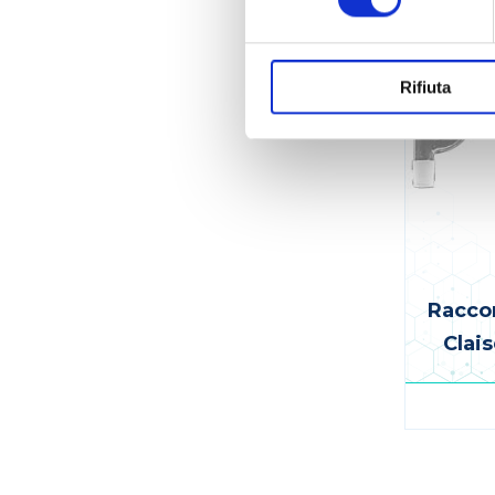
Rifiuta
Raccor
Clai
Pagina