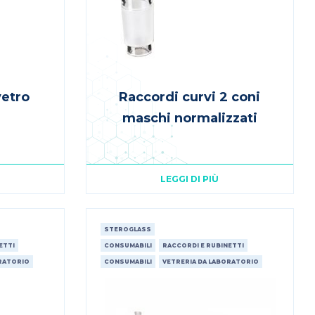
vetro
Raccordi curvi 2 coni
maschi normalizzati
LEGGI DI PIÙ
STEROGLASS
ETTI
CONSUMABILI
RACCORDI E RUBINETTI
ORATORIO
CONSUMABILI
VETRERIA DA LABORATORIO