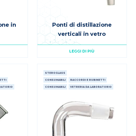
ione in
Ponti di distillazione
verticali in vetro
LEGGI DI PIÙ
STEROGLASS
ETTI
CONSUMABILI
RACCORDI E RUBINETTI
ORATORIO
CONSUMABILI
VETRERIA DA LABORATORIO