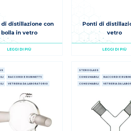
 di distillazione con
Ponti di distillaz
bolla in vetro
vetro
LEGGI DI PIÙ
LEGGI DI PIÙ
SS
STEROGLASS
LI
RACCORDI E RUBINETTI
CONSUMABILI
RACCORDI E RUBIN
LI
VETRERIA DA LABORATORIO
CONSUMABILI
VETRERIA DA LAB