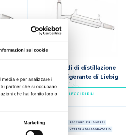
Informazioni sui cookie
sen in
Raccordi di distillazione
con refrigerante di Liebig
l media e per analizzare il
ostri partner che si occupano
azioni che hai fornito loro o
LEGGI DI PIÙ
STEROGLASS
Marketing
ETTI
CONSUMABILI
RACCORDI E RUBINETTI
ORATORIO
CONSUMABILI
VETRERIA DA LABORATORIO