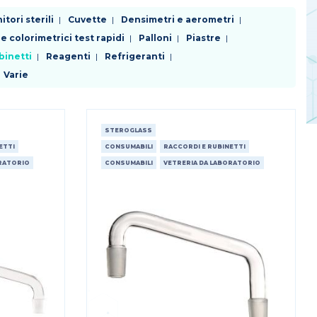
tori sterili
Cuvette
Densimetri e aerometri
 e colorimetrici test rapidi
Palloni
Piastre
binetti
Reagenti
Refrigeranti
Varie
STEROGLASS
ETTI
CONSUMABILI
RACCORDI E RUBINETTI
ORATORIO
CONSUMABILI
VETRERIA DA LABORATORIO