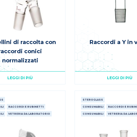
llini di raccolta con
Raccordi a Y in 
raccordi conici
normalizzati
LEGGI DI PIÙ
LEGGI DI PIÙ
SS
STEROGLASS
LI
RACCORDI E RUBINETTI
CONSUMABILI
RACCORDI E RUBIN
LI
VETRERIA DA LABORATORIO
CONSUMABILI
VETRERIA DA LAB