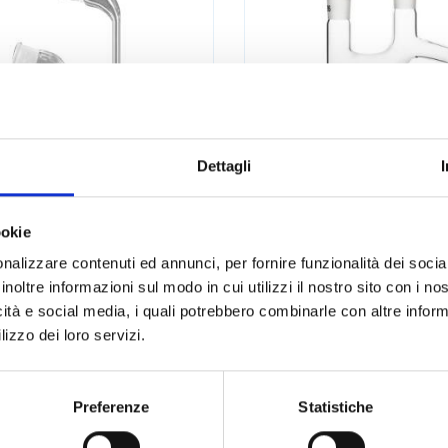
Dettagli
ccordi curvi con
Raccordi di Clai
ookie
gocciolatore
vetro
nalizzare contenuti ed annunci, per fornire funzionalità dei socia
inoltre informazioni sul modo in cui utilizzi il nostro sito con i n
icità e social media, i quali potrebbero combinarle con altre inform
LEGGI DI PIÙ
LEGGI DI PIÙ
lizzo dei loro servizi.
SS
STEROGLASS
Preferenze
Statistiche
LI
RACCORDI E RUBINETTI
CONSUMABILI
RACCORDI E RUBIN
LI
VETRERIA DA LABORATORIO
CONSUMABILI
VETRERIA DA LAB