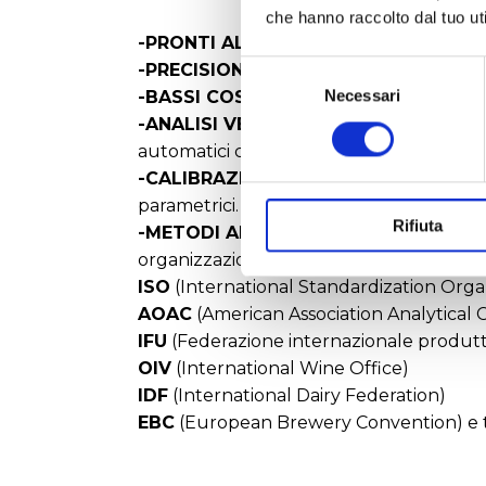
che hanno raccolto dal tuo uti
-PRONTI ALL’USO:
liquidi e semplici da 
Selezione
-PRECISIONE E SPECIFICITA’:
caratterizz
del
Necessari
-BASSI COSTI E LUNGA DURATA:
minimi
consenso
-ANALISI VELOCI:
Consentono di ottenere
automatici come gli analizzatori della 
-CALIBRAZIONE SEMPLICE ED ECONO
parametrici. La determinazione del Blank
Rifiuta
-METODI APPROVATI DAGLI STANDAR
organizzazioni internazionali come:
ISO
(International Standardization Orga
AOAC
(American Association Analytical 
IFU
(Federazione internazionale produttor
OIV
(International Wine Office)
IDF
(International Dairy Federation)
EBC
(European Brewery Convention) e ta