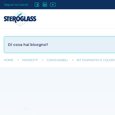
Salta
Social
Seguici sui social
al
contenuto
Menu
principale
HOME
PRODOTTI
CONSUMABILI
KIT ENZIMATICI E COLOR
Tu
sei
qui