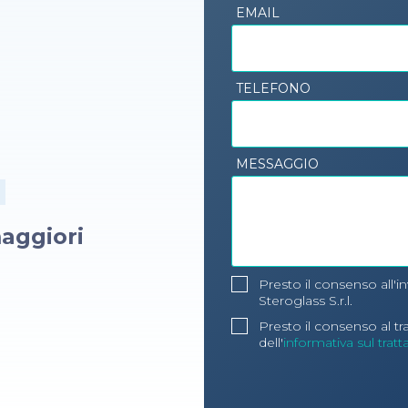
EMAIL
TELEFONO
MESSAGGIO
aggiori
Presto il consenso all'i
Steroglass S.r.l.
Presto il consenso al t
dell'
informativa sul trat