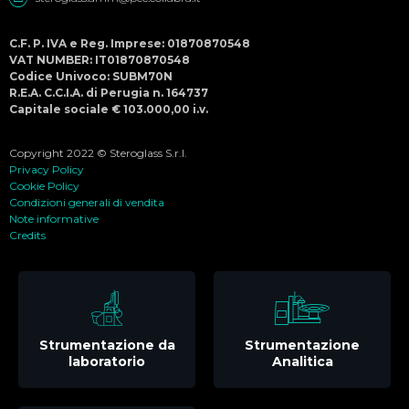
C.F. P. IVA e Reg. Imprese: 01870870548
VAT NUMBER: IT01870870548
Codice Univoco: SUBM70N
R.E.A. C.C.I.A. di Perugia n. 164737
Capitale sociale € 103.000,00 i.v.
Copyright 2022 © Steroglass S.r.l.
Privacy Policy
Cookie Policy
Condizioni generali di vendita
Note informative
Credits
Strumentazione da
Strumentazione
laboratorio
Analitica