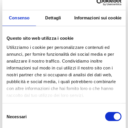
Distillatore automatico
Distillatore automatico,
con titolatore UDK 159
titolatore e
autocampionatore UDK
Consenso
Dettagli
Informazioni sui cookie
169
Questo sito web utilizza i cookie
Utilizziamo i cookie per personalizzare contenuti ed
annunci, per fornire funzionalità dei social media e per
analizzare il nostro traffico. Condividiamo inoltre
informazioni sul modo in cui utilizzi il nostro sito con i
nostri partner che si occupano di analisi dei dati web,
pubblicità e social media, i quali potrebbero combinarle
Distillatore automatico
Distillatore automatico
UDK 129
UDK 149
con altre informazioni che hai fornito loro o che hanno
raccolto dal tuo utilizzo dei loro servizi.
Paginazione
Selezione
Pagina
1
Page
2
Page
3
Page
4
Page
5
ultima
Necessari
del
consenso
attuale