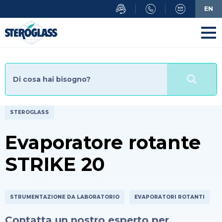
Salta
EN
al
contenuto
principale
STEROGLASS
Evaporatore rotante
STRIKE 20
STRUMENTAZIONE DA LABORATORIO
EVAPORATORI ROTANTI
Contatta un nostro esperto per