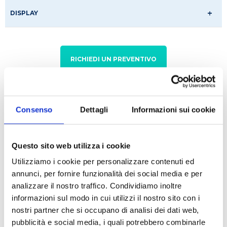
DISPLAY
RICHIEDI UN PREVENTIVO
Caratteristiche tecniche
Consenso
Dettagli
Informazioni sui cookie
Utilities necessarie per l'istallazione
Presa di alimentazione trifase pentapolare 16A
Questo sito web utilizza i cookie
(380Vac 50/60Hz 16A 3poli +neutro +terra);
Utilizziamo i cookie per personalizzare contenuti ed
annunci, per fornire funzionalità dei social media e per
attacco per il vuoto che possa essere collegato a un
analizzare il nostro traffico. Condividiamo inoltre
portagomma da D. 12 mm montato
informazioni sul modo in cui utilizzi il nostro sito con i
sul pannello servizi dello strumento; attacco per il
nostri partner che si occupano di analisi dei dati web,
liquido di refrigerazione del refrigerante,
pubblicità e social media, i quali potrebbero combinarle