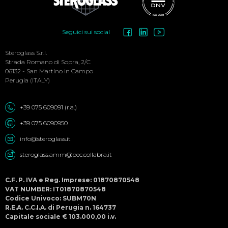
Social
Seguici sui social
Menu
Steroglass S.r.l.
Strada Romano di Sopra, 2/C
06132 - San Martino in Campo
Perugia (ITALY)
+39 075 609091 (r.a.)
+39 075 6090950
info@steroglass.it
steroglass.amm@pec.collabra.it
C.F. P. IVA e Reg. Imprese: 01870870548
VAT NUMBER: IT01870870548
Codice Univoco: SUBM70N
R.E.A. C.C.I.A. di Perugia n. 164737
Capitale sociale € 103.000,00 i.v.