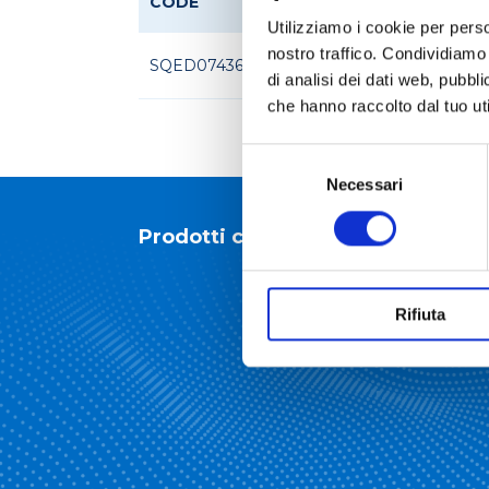
CODE
Utilizziamo i cookie per perso
nostro traffico. Condividiamo 
SQED074361
STRIKE 300 KIT TUBI
di analisi dei dati web, pubbl
che hanno raccolto dal tuo uti
Selezione
del
Necessari
consenso
Prodotti correlati
Rifiuta