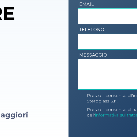
EMAIL
RE
TELEFONO
MESSAGGIO
Presto il consenso all'i
Steroglass S.r.l.
Presto il consenso al t
aggiori
dell'
informativa sul trat