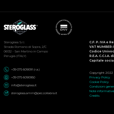
Steroglass S.r.l.
C.F. P. IVA e 
Strada Romano di Sopra, 2/C
VAT NUMBER: 
06132 - San Martino in Campo
Codice Univo
Perugia (ITALY)
R.E.A. C.C.I.A. 
Capitale social
+39 075 609091 (r.a.)
Copyright 2022 ©
+39 075 6090950
Privacy Policy
Cookie Policy
info@steroglass.it
Condizioni genera
Note informativ
steroglass.amm@pec.collabra.it
Credits