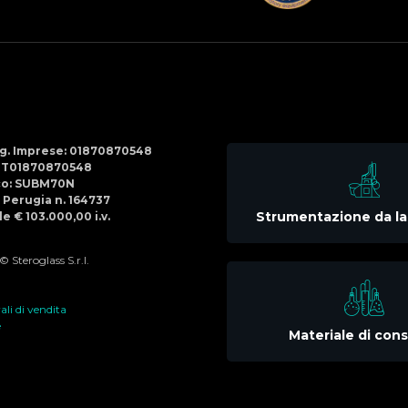
Social
Menu
Reg. Imprese: 01870870548
IT01870870548
co: SUBM70N
di Perugia n. 164737
Strumentazione da la
e € 103.000,00 i.v.
 Steroglass S.r.l.
li di vendita
e
Materiale di co