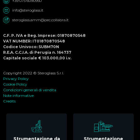
+39 075 6090950
info@steroglass.it
steroglass.amm@pec.collabra.it
C.F. P. IVA e Reg. Imprese: 01870870548
VAT NUMBER: IT01870870548
Codice Univoco: SUBM70N
R.E.A. C.C.I.A. di Perugia n. 164737
Capitale sociale € 103.000,00 i.v.
Copyright 2022 © Steroglass S.r.l.
Privacy Policy
Cookie Policy
Condizioni generali di vendita
Note informative
Credits
Strumentazione da
Strumentazione