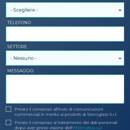
- Scegliere -
TELEFONO
SETTORE
- Nessuno -
MESSAGGIO
Presto il consenso all'invio di comunicazioni
commerciali in merito ai prodotti di Steroglass S.r.l.
Presto il consenso al trattamento dei dati personali
dopo aver preso visione dell'
informativa sul