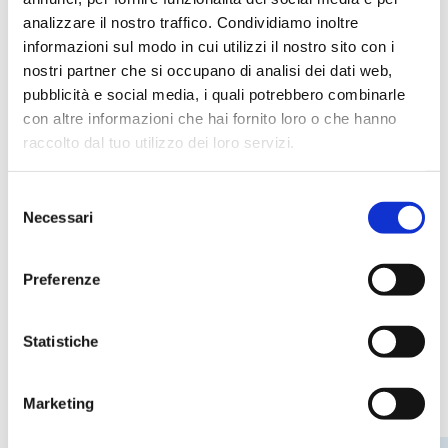
Biologico e diagnostico
Chimico
analizzare il nostro traffico. Condividiamo inoltre
informazioni sul modo in cui utilizzi il nostro sito con i
Farmaceutico
nostri partner che si occupano di analisi dei dati web,
pubblicità e social media, i quali potrebbero combinarle
con altre informazioni che hai fornito loro o che hanno
raccolto dal tuo utilizzo dei loro servizi.
Applicazioni
Analisi alimenti
Analisi del vino
Selezione
Necessari
del
Analisi delle acque
Batteriologia
consenso
Biologia molecolare
Colture cellulari
Preferenze
Manipolazione liquidi
Trasferimento liquidi
Statistiche
Codici prodotto
Marketing