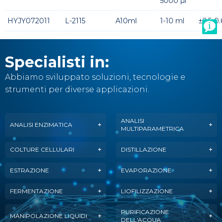
5000 µl
HYJY072011
L-2115
A10ml
1-10 ml
±2.5-0
Specialisti in:
Abbiamo sviluppato soluzioni, tecnologie e
strumenti per diverse applicazioni.
ANALISI
ANALISI ENZIMATICA
MULTIPARAMETRICA
COLTURE CELLULARI
DISTILLAZIONE
ESTRAZIONE
EVAPORAZIONE
FERMENTAZIONE
LIOFILIZZAZIONE
PURIFICAZIONE
MANIPOLAZIONE LIQUIDI
DELL'ACQUA