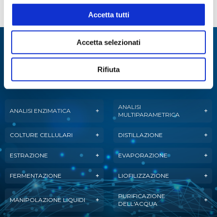
SQUA028438
Appiani
Accetta tutti
Accetta selezionati
Specialisti in:
Abbiamo sviluppato soluzioni, tecnologie e
Rifiuta
strumenti per diverse applicazioni.
ANALISI
ANALISI ENZIMATICA
MULTIPARAMETRICA
COLTURE CELLULARI
DISTILLAZIONE
ESTRAZIONE
EVAPORAZIONE
FERMENTAZIONE
LIOFILIZZAZIONE
PURIFICAZIONE
MANIPOLAZIONE LIQUIDI
DELL'ACQUA