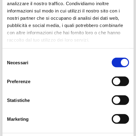
analizzare il nostro traffico. Condividiamo inoltre
informazioni sul modo in cui utilizzi il nostro sito con i
Settori
nostri partner che si occupano di analisi dei dati web,
pubblicità e social media, i quali potrebbero combinarle
Ambientale
Chimico
con altre informazioni che hai fornito loro o che hanno
raccolto dal tuo utilizzo dei loro servizi.
Selezione
Applicazioni
Necessari
del
consenso
Analisi delle acque
Preferenze
Codici prodotto
Statistiche
Marketing
CODICE
CODICE
DESCRIZIONE
STEROGLASS
FORNITORE
Sedimentatore di