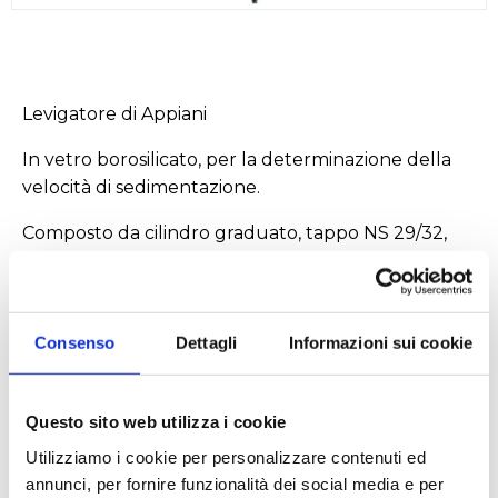
Levigatore di Appiani
In vetro borosilicato, per la determinazione della
velocità di sedimentazione.
Composto da cilindro graduato, tappo NS 29/32,
sifone interno e pipetta di scarico.
Scarica
Consenso
Dettagli
Informazioni sui cookie
Questo sito web utilizza i cookie
PROPRIETÀ BOROSILICATO_21.PDF
Utilizziamo i cookie per personalizzare contenuti ed
annunci, per fornire funzionalità dei social media e per