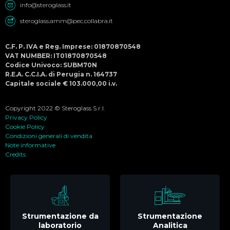
info@steroglass.it
steroglass.amm@pec.collabra.it
C.F. P. IVA e Reg. Imprese: 01870870548
VAT NUMBER: IT01870870548
Codice Univoco: SUBM70N
R.E.A. C.C.I.A. di Perugia n. 164737
Capitale sociale € 103.000,00 i.v.
Copyright 2022 © Steroglass S.r.l.
Privacy Policy
Cookie Policy
Condizioni generali di vendita
Note informative
Credits
Strumentazione da
Strumentazione
laboratorio
Analitica