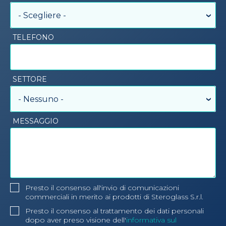
- Scegliere -
TELEFONO
SETTORE
- Nessuno -
MESSAGGIO
Presto il consenso all'invio di comunicazioni
commerciali in merito ai prodotti di Steroglass S.r.l.
Presto il consenso al trattamento dei dati personali
dopo aver preso visione dell'
informativa sul