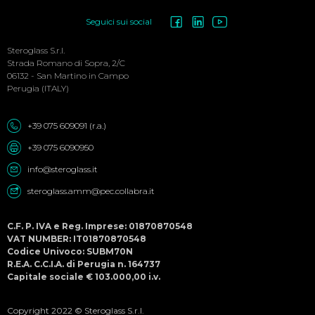
Social
Seguici sui social
Menu
Steroglass S.r.l.
Strada Romano di Sopra, 2/C
06132 - San Martino in Campo
Perugia (ITALY)
+39 075 609091 (r.a.)
+39 075 6090950
info@steroglass.it
steroglass.amm@pec.collabra.it
C.F. P. IVA e Reg. Imprese: 01870870548
VAT NUMBER: IT01870870548
Codice Univoco: SUBM70N
R.E.A. C.C.I.A. di Perugia n. 164737
Capitale sociale € 103.000,00 i.v.
Copyright 2022 © Steroglass S.r.l.