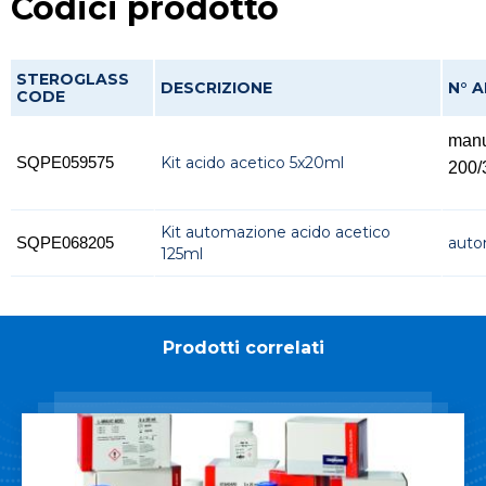
Codici prodotto
STEROGLASS
DESCRIZIONE
N° A
CODE
manu
Kit acido acetico 5x20ml
SQPE059575
200/
Kit automazione acido acetico
auto
SQPE068205
125ml
Prodotti correlati