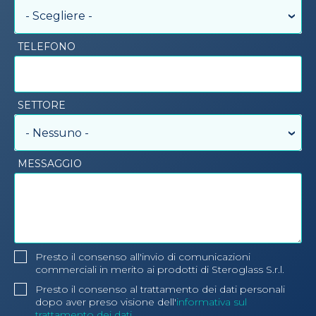
- Scegliere -
TELEFONO
SETTORE
- Nessuno -
MESSAGGIO
Presto il consenso all'invio di comunicazioni
commerciali in merito ai prodotti di Steroglass S.r.l.
Presto il consenso al trattamento dei dati personali
dopo aver preso visione dell'
informativa sul
trattamento dei dati