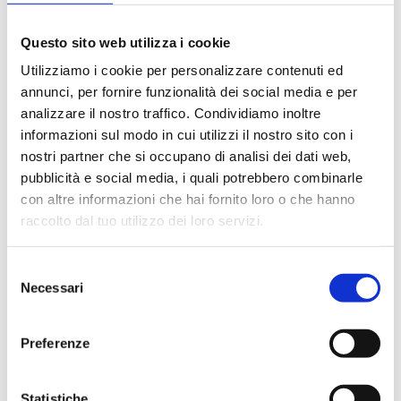
RICHIEDI UN PREVENTIVO
Questo sito web utilizza i cookie
KIT ENZIMATICI E COLORIMETRICI STEROGLASS
Utilizziamo i cookie per personalizzare contenuti ed
I kit enzimatici e colorimetrici sono ampiamente usati
annunci, per fornire funzionalità dei social media e per
nel controllo qualità per le principali determinazioni
analizzare il nostro traffico. Condividiamo inoltre
analitiche dei più svariati prodotti alimentari quali:
informazioni sul modo in cui utilizzi il nostro sito con i
succhi di frutta, vino, birra, latticini, uova, carne e per il
nostri partner che si occupano di analisi dei dati web,
controllo dei processi di fermentativi svolti dai
pubblicità e social media, i quali potrebbero combinarle
microrganismi per la determinazione degli zuccheri,
con altre informazioni che hai fornito loro o che hanno
degli acidi organici e di altri componenti quali solfiti,
raccolto dal tuo utilizzo dei loro servizi.
composti fenolici, metalli.
Basata su enzimi purificati di alta qualità, l'analisi
Selezione
enzimatica consente misurazioni precise, molto
Necessari
del
accurate e ripetibili, anche in matrici complesse.
consenso
Infatti la variazione dell’assorbanza, misurata a livello
Preferenze
spettrofotometrico a seguito delle trasformazioni
enzimatiche, è strettamente correlata alla
concentrazione dei vari analiti ricercati.
Statistiche