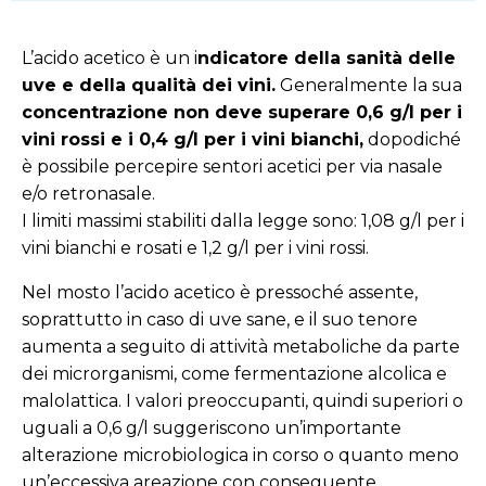
L’acido acetico è un i
ndicatore della sanità delle
uve e della qualità dei vini.
Generalmente la sua
concentrazione non deve superare 0,6 g/l per i
vini rossi e i 0,4 g/l per i vini bianchi,
dopodiché
è possibile percepire sentori acetici per via nasale
e/o retronasale.
I limiti massimi stabiliti dalla legge sono: 1,08 g/l per i
vini bianchi e rosati e 1,2 g/l per i vini rossi.
Nel mosto l’acido acetico è pressoché assente,
soprattutto in caso di uve sane, e il suo tenore
aumenta a seguito di attività metaboliche da parte
dei microrganismi, come fermentazione alcolica e
malolattica. I valori preoccupanti, quindi superiori o
uguali a 0,6 g/l suggeriscono un’importante
alterazione microbiologica in corso o quanto meno
un’eccessiva areazione con conseguente