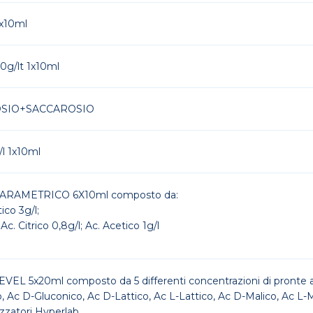
x10ml
g/lt 1x10ml
SIO+SACCAROSIO
l 1x10ml
LTIPARAMETRICO 6X10ml composto da: Ac
tico 3g/l;
Ac. Citrico 0,8g/l; Ac. Acetico 1g/l
 5x20ml composto da 5 differenti concentrazioni di pronte al
ico, Ac D-Gluconico, Ac D-Lattico, Ac L-Lattico, Ac D-Malico,
lizzatori Hyperlab