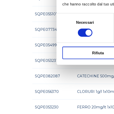
che hanno raccolto dal tuo uti
SQPE055107
alfa-AMMINICO 160 
Selezione
del
Necessari
consenso
SQPE077343
alfa-AMMINICO 300 
SQPE054993
AZOTO AMMONIACAL
Rifiuta
SQPE053231
CALCIO 100mg/lt 1x
SQPE082087
CATECHINE 500mg/
SQPE056370
CLORURI 1g/l 1x10m
SQPE053230
FERRO 20mg/lt 1x1