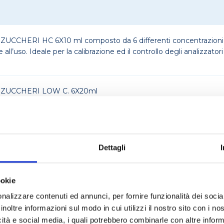
CCHERI HC 6X10 ml composto da 6 differenti concentrazioni di
all’uso. Ideale per la calibrazione ed il controllo degli analizzator
 ZUCCHERI LOW C. 6X20ml
enti concentrazioni di Glucosio/Fruttosio
l’uso. Ideale per la calibrazione ed il controllo degli analizzatori 
Dettagli
 g/l 1x10ml
ookie
g/l 1x10ml
nalizzare contenuti ed annunci, per fornire funzionalità dei socia
inoltre informazioni sul modo in cui utilizzi il nostro sito con i n
icità e social media, i quali potrebbero combinarle con altre inform
00mg/lt 1x10ml