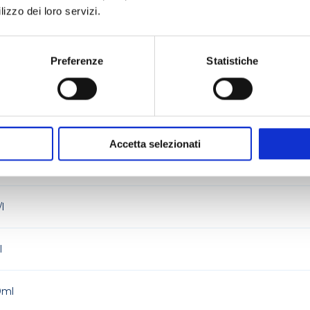
lizzo dei loro servizi.
mg/l 1x10ml
Preferenze
Statistiche
mg/l 1x10ml
E 50 mg/l 1x10ml
Accetta selezionati
10ml
l
l
0ml