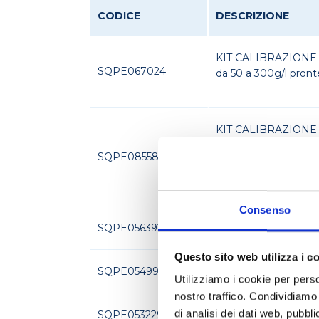
CODICE
DESCRIZIONE
KIT CALIBRAZIONE ZU
SQPE067024
da 50 a 300g/l pronte 
KIT CALIBRAZIONE
SQPE085587
composto da 6 differ
da 2 a 20g/l pronte al
Consenso
SQPE056392
ACIDO PIRUVICO 0.5
Questo sito web utilizza i c
SQPE054994
ACIDO TARTARICO 5
Utilizziamo i cookie per perso
nostro traffico. Condividiamo 
di analisi dei dati web, pubbl
SQPE053229
ALDEIDE ACETICA 1