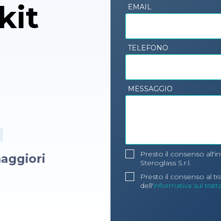
kit
EMAIL
TELEFONO
MESSAGGIO
Presto il consenso all'i
aggiori
Steroglass S.r.l.
Presto il consenso al t
dell'
informativa sul trat