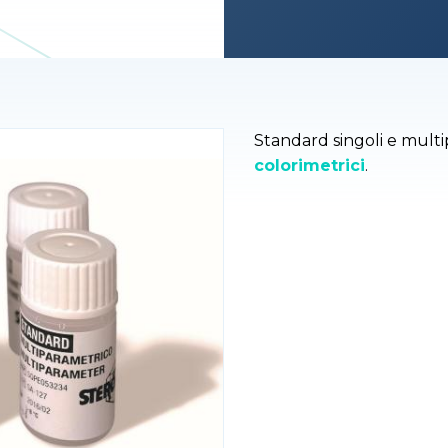
Standard singoli e mult
colorimetrici
.