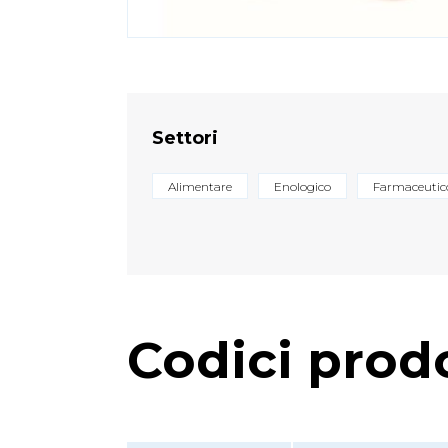
Settori
Alimentare
Enologico
Farmaceutic
Codici prod