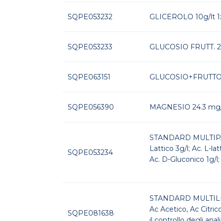
SQPE053232
GLICEROLO 10g/lt 1
SQPE053233
GLUCOSIO FRUTT. 20
SQPE063151
GLUCOSIO+FRUTTO
SQPE056390
MAGNESIO 24.3 mg/
STANDARD MU
Lattico 3g/l; Ac. L-lat
SQPE053234
Ac. D-Gluconico 1g/l; 
STANDARD MULTILEVEL
Ac Acetico, Ac Citr
SQPE081638
il controllo degli ana