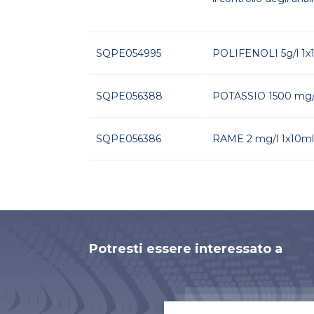
SQPE054995
POLIFENOLI 5g/l 1x
SQPE056388
POTASSIO 1500 mg/l
SQPE056386
RAME 2 mg/l 1x10ml
Potresti essere interessato a