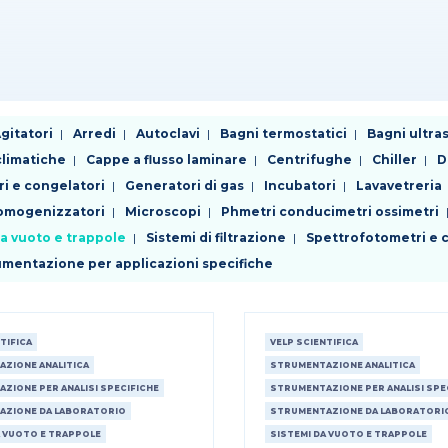
gitatori
Arredi
Autoclavi
Bagni termostatici
Bagni ultra
limatiche
Cappe a flusso laminare
Centrifughe
Chiller
D
ri e congelatori
Generatori di gas
Incubatori
Lavavetreria
 omogenizzatori
Microscopi
Phmetri conducimetri ossimetri
da vuoto e trappole
Sistemi di filtrazione
Spettrofotometri e c
rumentazione per applicazioni specifiche
TIFICA
VELP SCIENTIFICA
ZIONE ANALITICA
STRUMENTAZIONE ANALITICA
ZIONE PER ANALISI SPECIFICHE
STRUMENTAZIONE PER ANALISI SPE
AZIONE DA LABORATORIO
STRUMENTAZIONE DA LABORATORI
A VUOTO E TRAPPOLE
SISTEMI DA VUOTO E TRAPPOLE