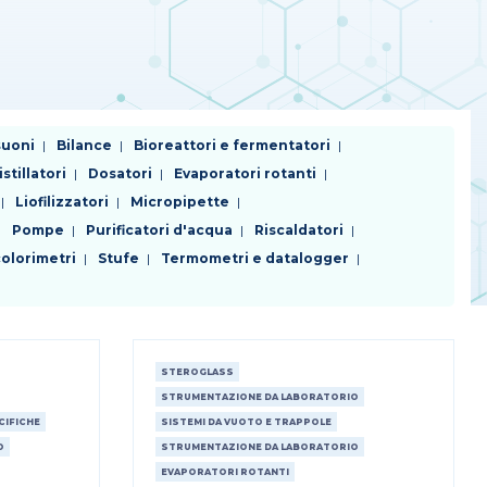
suoni
Bilance
Bioreattori e fermentatori
istillatori
Dosatori
Evaporatori rotanti
Liofilizzatori
Micropipette
Pompe
Purificatori d'acqua
Riscaldatori
olorimetri
Stufe
Termometri e datalogger
STEROGLASS
STRUMENTAZIONE DA LABORATORIO
CIFICHE
SISTEMI DA VUOTO E TRAPPOLE
O
STRUMENTAZIONE DA LABORATORIO
EVAPORATORI ROTANTI