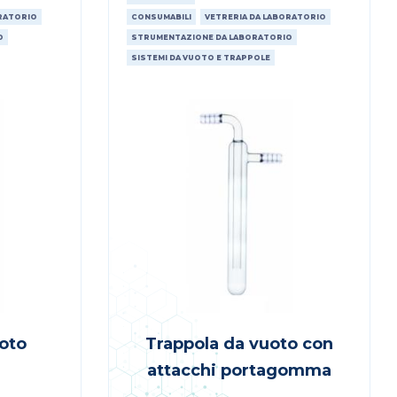
ORATORIO
CONSUMABILI
VETRERIA DA LABORATORIO
O
STRUMENTAZIONE DA LABORATORIO
SISTEMI DA VUOTO E TRAPPOLE
oto
Trappola da vuoto con
attacchi portagomma