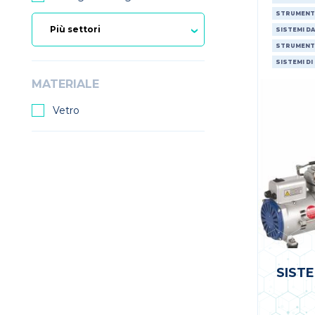
STRUMENT
SISTEMI D
STRUMENT
SISTEMI DI
MATERIALE
Vetro
SIST