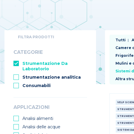
FILTRA PRODOTTI
Tutti
A
Camere c
CATEGORIE
Frigorife
Strumentazione Da
Mulini e
Laboratorio
Sistemi 
Strumentazione analitica
Altra st
Consumabili
VELP SCIEN
APPLICAZIONI
STRUMENTA
STRUMENTA
Analisi alimenti
STRUMENT
Analisi delle acque
SISTEMI D