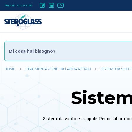
Salta
Social
Seguici sui social
al
contenuto
Menu
principale
HOME
STRUMENTAZIONE DA LABORATORIO
SISTEMI DA VUO
Tu
sei
Sistem
qui
Sistemi da vuoto e trappole. Per un laboratorio