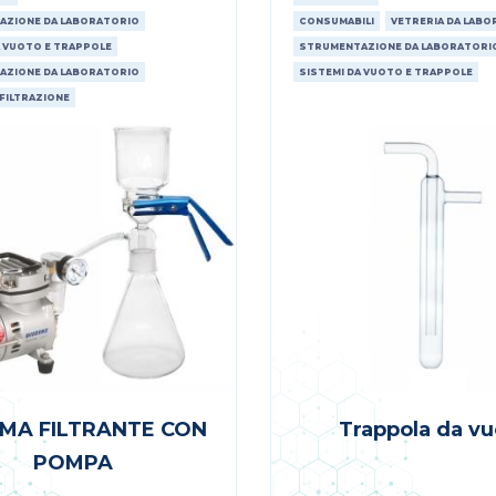
AZIONE DA LABORATORIO
CONSUMABILI
VETRERIA DA LAB
A VUOTO E TRAPPOLE
STRUMENTAZIONE DA LABORATORI
AZIONE DA LABORATORIO
SISTEMI DA VUOTO E TRAPPOLE
 FILTRAZIONE
EMA FILTRANTE CON
Trappola da vu
POMPA