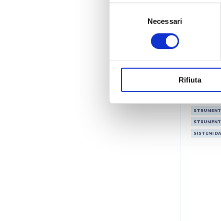
Selezione
T
del
Necessari
consenso
Rifiuta
BIOSAN
STRUMENT
STRUMENT
SISTEMI D