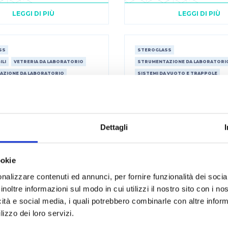
LEGGI DI PIÙ
LEGGI DI PIÙ
SS
STEROGLASS
LI
VETRERIA DA LABORATORIO
STRUMENTAZIONE DA LABORATORI
AZIONE DA LABORATORIO
SISTEMI DA VUOTO E TRAPPOLE
A VUOTO E TRAPPOLE
STRUMENTAZIONE DA LABORATORI
EVAPORATORI ROTANTI
Dettagli
ookie
nalizzare contenuti ed annunci, per fornire funzionalità dei socia
inoltre informazioni sul modo in cui utilizzi il nostro sito con i n
icità e social media, i quali potrebbero combinarle con altre inform
lizzo dei loro servizi.