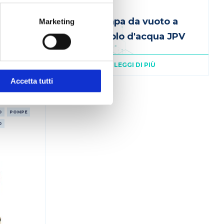
mpe da
Pompa da vuoto a
Marketing
ricircolo d'acqua JPV
LEGGI DI PIÙ
Accetta tutti
O
POMPE
O