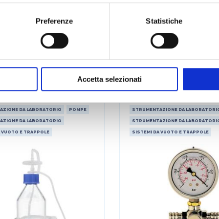
rappola da vuoto
Trappola per po
Preferenze
Statistiche
ispezionabile
vuoto - trap
LEGGI DI PIÙ
LEGGI DI PIÙ
Accetta selezionati
FALC ARTICOLI METALLICI
AZIONE DA LABORATORIO
POMPE
STRUMENTAZIONE DA LABORATORI
AZIONE DA LABORATORIO
STRUMENTAZIONE DA LABORATORI
A VUOTO E TRAPPOLE
SISTEMI DA VUOTO E TRAPPOLE