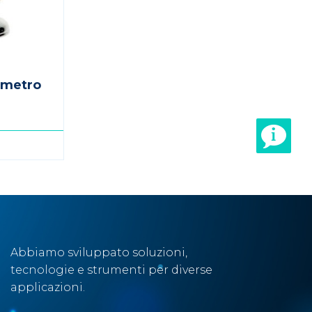
ometro
Abbiamo sviluppato soluzioni,
tecnologie e strumenti per diverse
applicazioni.