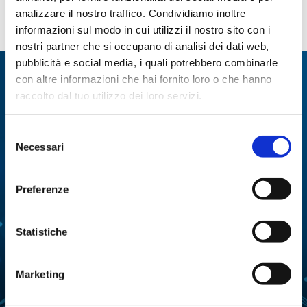
analizzare il nostro traffico. Condividiamo inoltre
Sistema per filtrazione in
acciaio
informazioni sul modo in cui utilizzi il nostro sito con i
nostri partner che si occupano di analisi dei dati web,
pubblicità e social media, i quali potrebbero combinarle
Specialisti in:
con altre informazioni che hai fornito loro o che hanno
raccolto dal tuo utilizzo dei loro servizi.
Abbiamo sviluppato soluzioni, tecnologie e
strumenti per diverse applicazioni.
Selezione
Necessari
del
ANALISI
consenso
ANALISI ENZIMATICA
MULTIPARAMETRICA
Preferenze
COLTURE CELLULARI
DISTILLAZIONE
Statistiche
ESTRAZIONE
EVAPORAZIONE
FERMENTAZIONE
LIOFILIZZAZIONE
Marketing
PURIFICAZIONE
MANIPOLAZIONE LIQUIDI
DELL'ACQUA