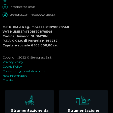
info@steroglass.it
steroglass.amm@pec.collabra.it
C.F. P. IVA e Reg. Imprese: 01870870548
VAT NUMBER: IT01870870548
Codice Univoco: SUBM70N
R.E.A. C.C.I.A. di Perugia n. 164737
Capitale sociale € 103.000,00 i.v.
Copyright 2022 © Steroglass S.r.l.
Privacy Policy
Cookie Policy
Condizioni generali di vendita
Note informative
Credits
Strumentazione da
Strumentazione