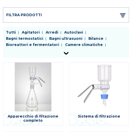
FILTRA PRODOTTI
Tutti
Agitatori
Arredi
Autoclavi
Bagni termostatici
Bagni ultrasuoni
Bilance
Bioreattori e fermentatori
Camere climatiche
Cappe a flusso laminare
Centrifughe
Chiller
Distillatori
Dosatori
Evaporatori rotanti
Frigoriferi e congelatori
Generatori di gas
Incubatori
Lavavetreria
Liofilizzatori
Micropipette
Mulini e omogenizzatori
Microscopi
Phmetri conducimetri ossimetri
Pompe
Purificatori d'acqua
Riscaldatori
Sistemi da vuoto e trappole
Sistemi di filtrazione
Spettrofotometri e colorimetri
Stufe
Termometri e datalogger
Altra strumentazione per applicazioni specifiche
Apparecchio di filtazione
Sistema di filtrazione
completo