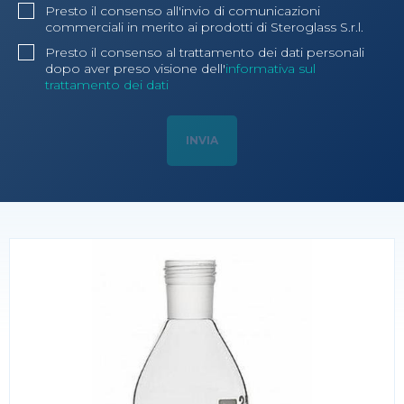
Presto il consenso all'invio di comunicazioni
commerciali in merito ai prodotti di Steroglass S.r.l.
Presto il consenso al trattamento dei dati personali
dopo aver preso visione dell'
informativa sul
trattamento dei dati