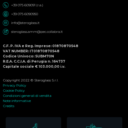
+39 075 609091 (r.a.)
+39 075 6090950
info@steroglass.it
steroglass.amm@pec.collabra.it
C.F. P. IVA e Reg. Imprese: 01870870548
VAT NUMBER: IT01870870548
Codice Univoco: SUBM70N
R.E.A. C.C.I.A. di Perugia n. 164737
Capitale sociale € 103.000,00 i.v.
Copyright 2022 © Steroglass S.r.l.
Privacy Policy
Cookie Policy
Condizioni generali di vendita
Note informative
Credits