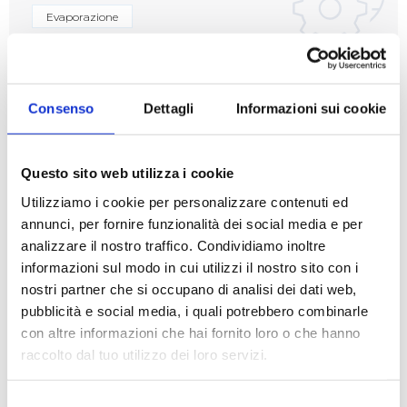
Evaporazione
Codici prodotto
Consenso
Dettagli
Informazioni sui cookie
STEROGLASS
DESCRIZIONE
CAPACITÀ
Questo sito web utilizza i cookie
CODE
Utilizziamo i cookie per personalizzare contenuti ed
PALLONE A PERA RDV
SQFY015938
100ml
annunci, per fornire funzionalità dei social media e per
29/32 100ml
analizzare il nostro traffico. Condividiamo inoltre
PALLONE A PERA RDV
informazioni sul modo in cui utilizzi il nostro sito con i
SQFY015939
250ml
29/32 250ml
nostri partner che si occupano di analisi dei dati web,
pubblicità e social media, i quali potrebbero combinarle
PALLONE A PERA RDV
SQFY015940
500ml
con altre informazioni che hai fornito loro o che hanno
29/32 500ml
raccolto dal tuo utilizzo dei loro servizi.
PALLONE A PERA RDV
SQFY015934
1000ml
29/32 lt.1
Selezione