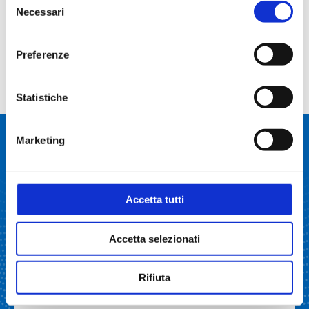
Necessari
del
PALLONE A PERA RDV
SQFY015935
2000ml
consenso
29/32 lt.2
Preferenze
PALLONE A PERA RDV
SQFY015936
3000ml
29/32 lt.3
Statistiche
Prodotti correlati
Marketing
Accetta tutti
Accetta selezionati
Rifiuta
EVAPORATORI ROTANTI