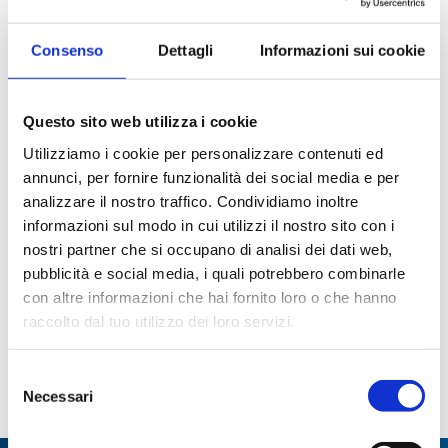
Consenso
Dettagli
Informazioni sui cookie
Questo sito web utilizza i cookie
Utilizziamo i cookie per personalizzare contenuti ed
annunci, per fornire funzionalità dei social media e per
analizzare il nostro traffico. Condividiamo inoltre
Beute per colture
Bottiglia per B.O.D. con
informazioni sul modo in cui utilizzi il nostro sito con i
tappo cl.a
nostri partner che si occupano di analisi dei dati web,
pubblicità e social media, i quali potrebbero combinarle
Paginazione
con altre informazioni che hai fornito loro o che hanno
raccolto dal tuo utilizzo dei loro servizi.
Pagina
1
Page
2
Page
3
Page
4
Page
5
Page
6
Page
7
Page
8
Selezione
attuale
Page
9
…
ultima
Necessari
del
consenso