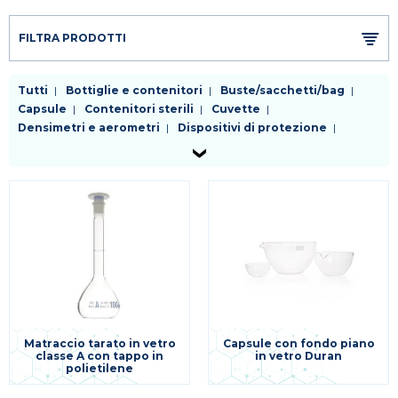
FILTRA PRODOTTI
Tutti
Bottiglie e contenitori
Buste/sacchetti/bag
Capsule
Contenitori sterili
Cuvette
Densimetri e aerometri
Dispositivi di protezione
Fiasche
Filtri da laboratorio
Kit enzimatici e colorimetrici test rapidi
Palloni
Piastre
Pinzetteria e morsetteria
Pipette
Provette
Puntali
Raccordi e rubinetti
Reagenti
Refrigeranti
Sostegni e supporti
Spatole
Tappi
Tubi
Vetreria da laboratorio
Varie
Matraccio tarato in vetro
Capsule con fondo piano
classe A con tappo in
in vetro Duran
polietilene