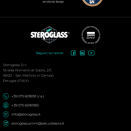
Social
Seguici sui social
Menu
Steroglass S.r.l.
Strada Romano di Sopra, 2/C
06132 - San Martino in Campo
Perugia (ITALY)
+39 075 609091 (r.a.)
+39 075 6090950
info@steroglass.it
steroglass.amm@pec.collabra.it