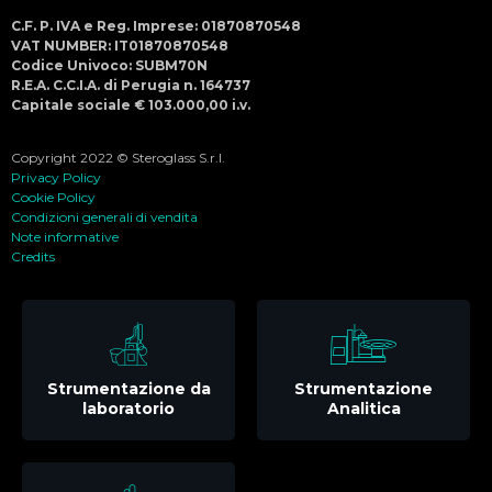
C.F. P. IVA e Reg. Imprese: 01870870548
VAT NUMBER: IT01870870548
Codice Univoco: SUBM70N
R.E.A. C.C.I.A. di Perugia n. 164737
Capitale sociale € 103.000,00 i.v.
Copyright 2022 © Steroglass S.r.l.
Privacy Policy
Cookie Policy
Condizioni generali di vendita
Note informative
Credits
Strumentazione da
Strumentazione
laboratorio
Analitica