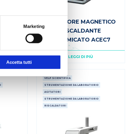
ETICO
AGITATORE MAGNETICO
Marketing
REX 5
RISCALDANTE
CERAMICATO ACEC7
LEGGI DI PIÙ
Accetta tutti
VELP SCIENTIFICA
O
STRUMENTAZIONE DA LABORATORIO
AGITATORI
STRUMENTAZIONE DA LABORATORIO
RISCALDATORI