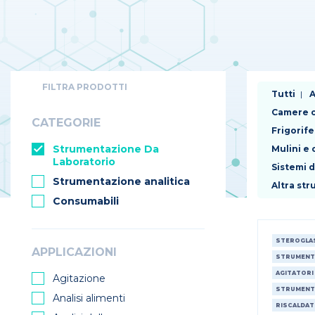
FILTRA PRODOTTI
Tutti
A
Camere c
CATEGORIE
Frigorife
Strumentazione Da
Mulini e
Laboratorio
Sistemi 
Strumentazione analitica
Altra st
Consumabili
STEROGLA
APPLICAZIONI
STRUMENT
AGITATORI
Agitazione
STRUMENT
Analisi alimenti
RISCALDAT