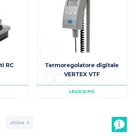
ti RC
Termoregolatore digitale
VERTEX VTF
LEGGI DI PIÙ
age
ultima