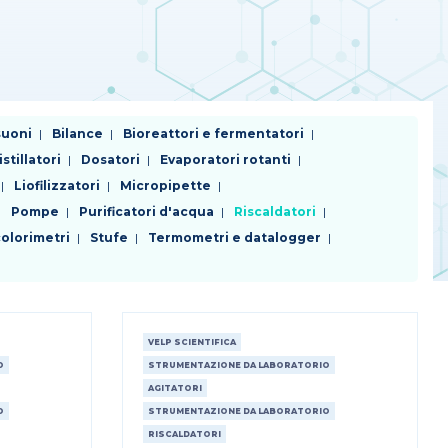
suoni
Bilance
Bioreattori e fermentatori
istillatori
Dosatori
Evaporatori rotanti
Liofilizzatori
Micropipette
Pompe
Purificatori d'acqua
Riscaldatori
olorimetri
Stufe
Termometri e datalogger
VELP SCIENTIFICA
O
STRUMENTAZIONE DA LABORATORIO
AGITATORI
O
STRUMENTAZIONE DA LABORATORIO
RISCALDATORI