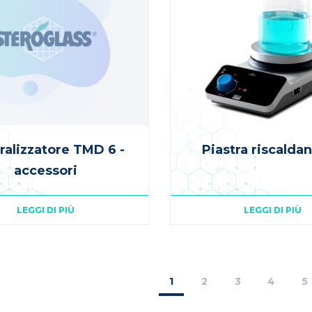
ralizzatore TMD 6 -
Piastra riscaldan
accessori
LEGGI DI PIÙ
LEGGI DI PIÙ
zione
Pagina
1
Page
2
Page
3
Page
4
P
5
attuale