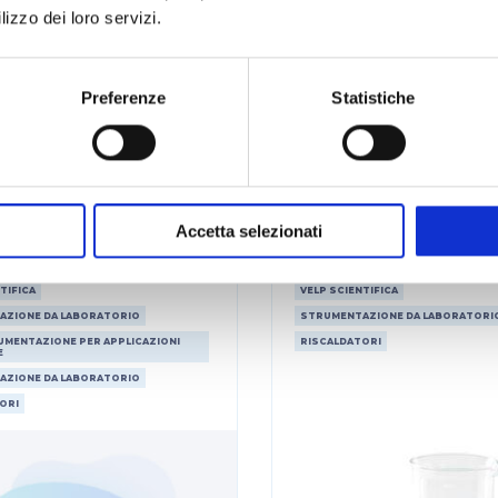
lizzo dei loro servizi.
tatore magnetico
AGITATORE MAGN
Preferenze
Statistiche
dante AREX 5 Digital
RISCALDANTE A
ADVANCE
LEGGI DI PIÙ
LEGGI DI PIÙ
Accetta selezionati
TIFICA
VELP SCIENTIFICA
AZIONE DA LABORATORIO
STRUMENTAZIONE DA LABORATORI
UMENTAZIONE PER APPLICAZIONI
RISCALDATORI
E
AZIONE DA LABORATORIO
ORI