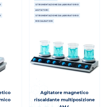
O
STRUMENTAZIONE DA LABORATORIO
AGITATORI
O
STRUMENTAZIONE DA LABORATORIO
RISCALDATORI
etico
Agitatore magnetico
amico
riscaldante multiposizione