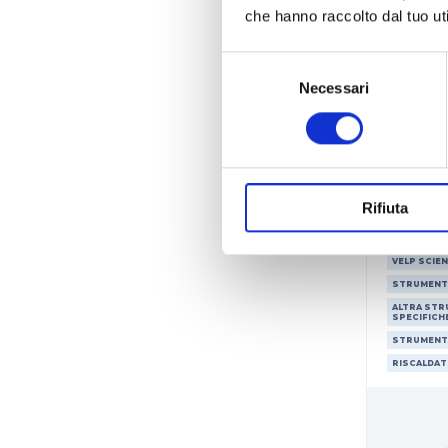
che hanno raccolto dal tuo uti
Selezione
Agi
del
Necessari
riscal
consenso
Rifiuta
VELP SCIEN
STRUMENT
ALTRA STR
SPECIFICH
STRUMENT
RISCALDAT