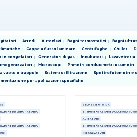
gitatori
Arredi
Autoclavi
Bagni termostatici
Bagni ultra
limatiche
Cappe a flusso laminare
Centrifughe
Chiller
D
ri e congelatori
Generatori di gas
Incubatori
Lavavetreria
 omogenizzatori
Microscopi
Phmetri conducimetri ossimetri
da vuoto e trappole
Sistemi di filtrazione
Spettrofotometri e c
rumentazione per applicazioni specifiche
SS
VELP SCIENTIFICA
AZIONE DA LABORATORIO
STRUMENTAZIONE DA LABORATORI
AGITATORI
AZIONE DA LABORATORIO
STRUMENTAZIONE DA LABORATORI
ORI
RISCALDATORI