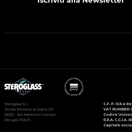
Iscriviti alla Newsletter
Steroglass S.r.l.
C.F. P. IVA e 
Strada Romano di Sopra, 2/C
VAT NUMBER: 
06132 - San Martino in Campo
Codice Univo
Perugia (ITALY)
R.E.A. C.C.I.A. 
Capitale social