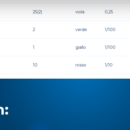
25(2)
viola
0,25
2
verde
1/100
1
giallo
1/100
10
rosso
1/10
n: