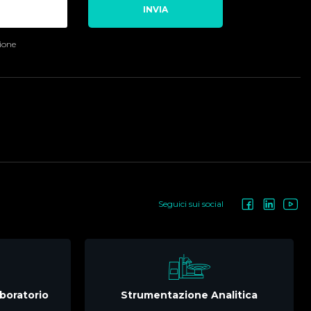
INVIA
sione
Seguici sui social
boratorio
Strumentazione Analitica