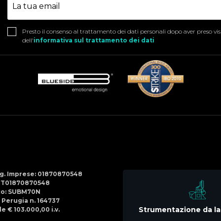
Presto il consenso al trattamento dei dati personali dopo aver preso vi
dell'
informativa sul trattamento dei dati
Social
Menu
Reg. Imprese: 01870870548
IT01870870548
co: SUBM70N
di Perugia n. 164737
Strumentazione da la
e € 103.000,00 i.v.