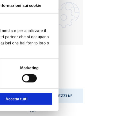
Informazioni sui cookie
elle acque
Batteriologia
l media e per analizzare il
zione liquidi
ostri partner che si occupano
azioni che hai fornito loro o
Marketing
I SCALA
CONFEZIONE PEZZI N°
Accetta tutti
500