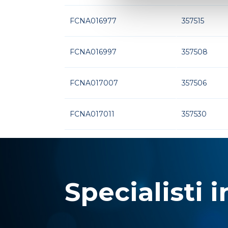
FCNA016977
357515
FCNA016997
357508
FCNA017007
357506
FCNA017011
357530
Specialisti i