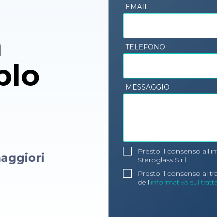
EMAIL
n
TELEFONO
plo
MESSAGGIO
Presto il consenso all'i
aggiori
Steroglass S.r.l.
Presto il consenso al t
dell'
informativa sul trat