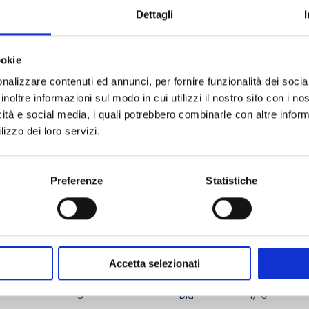
Dettagli
Applicazioni
ookie
Farmaceutico
Analisi alimenti
Analisi d
nalizzare contenuti ed annunci, per fornire funzionalità dei socia
Colture cellulari
Manipola
inoltre informazioni sul modo in cui utilizzi il nostro sito con i n
icità e social media, i quali potrebbero combinarle con altre inform
lizzo dei loro servizi.
otto
Preferenze
Statistiche
RNITORE
CAPACITÀ ML
COLORE
INCREMENT
Accetta selezionati
5
blu
1/10