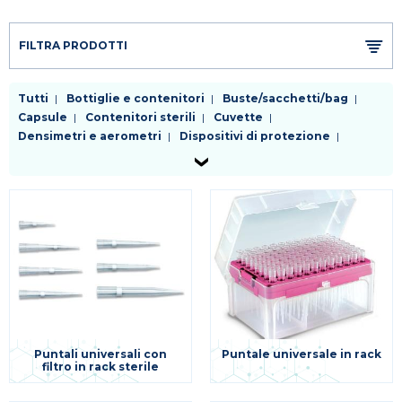
FILTRA PRODOTTI
Tutti
Bottiglie e contenitori
Buste/sacchetti/bag
Capsule
Contenitori sterili
Cuvette
Densimetri e aerometri
Dispositivi di protezione
Fiasche
Filtri da laboratorio
Kit enzimatici e colorimetrici test rapidi
Palloni
Piastre
Pinzetteria e morsetteria
Pipette
Provette
Puntali
Raccordi e rubinetti
Reagenti
Refrigeranti
Sostegni e supporti
Spatole
Tappi
Tubi
Vetreria da laboratorio
Varie
Puntali universali con
Puntale universale in rack
filtro in rack sterile