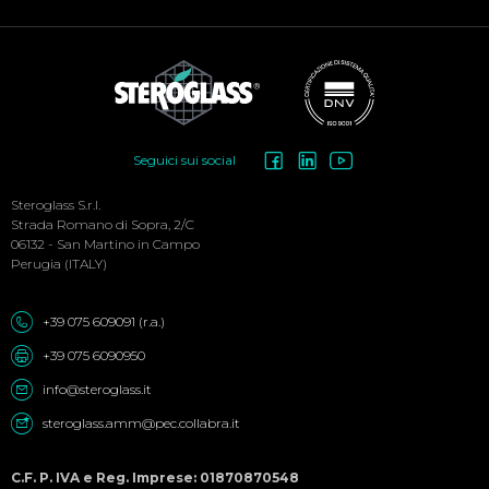
Social
Seguici sui social
Menu
Steroglass S.r.l.
Strada Romano di Sopra, 2/C
06132 - San Martino in Campo
Perugia (ITALY)
+39 075 609091 (r.a.)
+39 075 6090950
info@steroglass.it
steroglass.amm@pec.collabra.it
C.F. P. IVA e Reg. Imprese: 01870870548