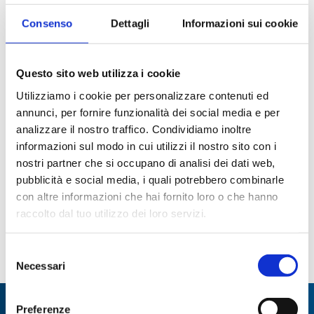
sterili
Consenso
Dettagli
Informazioni sui cookie
Questo sito web utilizza i cookie
Utilizziamo i cookie per personalizzare contenuti ed
annunci, per fornire funzionalità dei social media e per
analizzare il nostro traffico. Condividiamo inoltre
informazioni sul modo in cui utilizzi il nostro sito con i
Puntali in refill NEPTUNE
Puntali sterili con filtro in
nostri partner che si occupano di analisi dei dati web,
rack NEPTUNE
pubblicità e social media, i quali potrebbero combinarle
con altre informazioni che hai fornito loro o che hanno
Paginazione
raccolto dal tuo utilizzo dei loro servizi.
Pagina
1
Page
2
Page
3
ultima
Selezione
Necessari
del
attuale
consenso
Preferenze