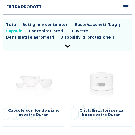
FILTRA PRODOTTI
Tutti
Bottiglie e contenitori
Buste/sacchetti/bag
Capsule
Contenitori sterili
Cuvette
Densimetri e aerometri
Dispositivi di protezione
Fiasche
Filtri da laboratorio
Kit enzimatici e colorimetrici test rapidi
Palloni
Piastre
Pinzetteria e morsetteria
Pipette
Provette
Puntali
Raccordi e rubinetti
Reagenti
Refrigeranti
Sostegni e supporti
Spatole
Tappi
Tubi
Vetreria da laboratorio
Varie
Capsule con fondo piano
Cristallizzatori senza
in vetro Duran
becco vetro Duran