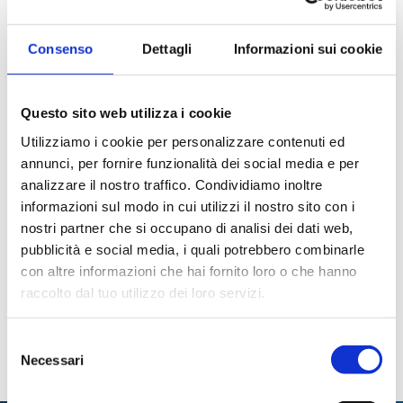
PORTACAMPIONE PER
PORTACAMPIONE PER
ANALIZZATORI
ANALIZZATORI
CENTRIFICHEM®,
BOEHRINGER
TECHNICON®, BECKMAN®
Consenso
Dettagli
Informazioni sui cookie
Questo sito web utilizza i cookie
Utilizziamo i cookie per personalizzare contenuti ed
annunci, per fornire funzionalità dei social media e per
analizzare il nostro traffico. Condividiamo inoltre
informazioni sul modo in cui utilizzi il nostro sito con i
nostri partner che si occupano di analisi dei dati web,
Vetri da orologio in
Vetri da orologio in PTFE
pubblicità e social media, i quali potrebbero combinarle
polipropilene
con altre informazioni che hai fornito loro o che hanno
raccolto dal tuo utilizzo dei loro servizi.
Paginazione
Selezione
Pagina
1
Page
2
ultima
Necessari
del
attuale
consenso