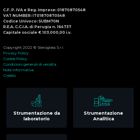
C.F. P. IVA e Reg. Imprese: 01870870548
VAT NUMBER: IT01870870548
Codice Univoco: SUBM70N
R.E.A. C.C.I.A. di Perugia n. 164737
Capitale sociale € 103.000,00 i.v.
Copyright 2022 © Steroglass S.r.l.
Privacy Policy
Cookie Policy
Condizioni generali di vendita
Note informative
Credits
Strumentazione da
Strumentazione
laboratorio
Analitica