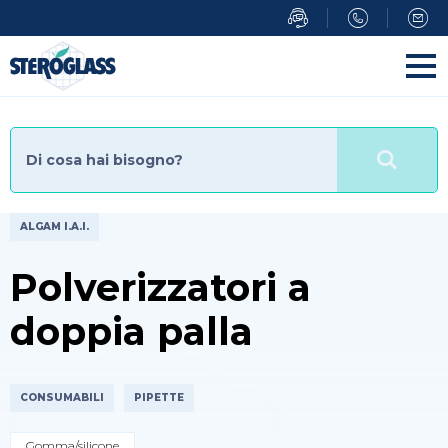
Salta
al
contenuto
principale
ALGAM I.A.I.
Polverizzatori a
doppia palla
CONSUMABILI
PIPETTE
Gomma/silicone