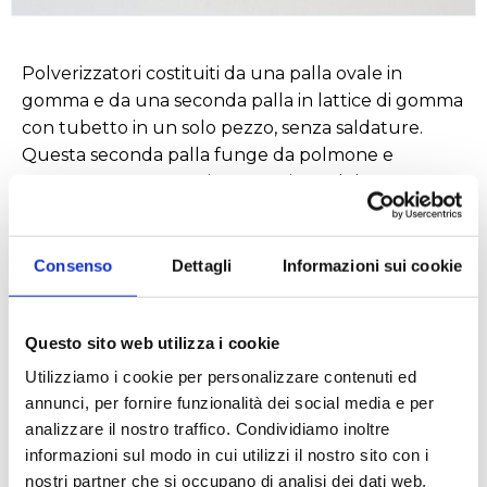
Polverizzatori costituiti da una palla ovale in
gomma e da una seconda palla in lattice di gomma
con tubetto in un solo pezzo, senza saldature.
Questa seconda palla funge da polmone e
consente una erogazione continua del getto.
Consenso
Dettagli
Informazioni sui cookie
Settori
Alimentare
Ambientale
Questo sito web utilizza i cookie
Utilizziamo i cookie per personalizzare contenuti ed
Biologico e diagnostico
Chimico
Cosmetico
annunci, per fornire funzionalità dei social media e per
analizzare il nostro traffico. Condividiamo inoltre
informazioni sul modo in cui utilizzi il nostro sito con i
nostri partner che si occupano di analisi dei dati web,
Applicazioni