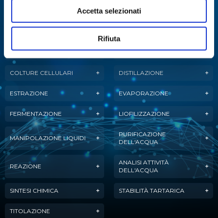
Abbiamo sviluppato soluzioni, tecnologie e
Accetta selezionati
strumenti per diverse applicazioni.
Rifiuta
ANALISI
ANALISI ENZIMATICA
MULTIPARAMETRICA
COLTURE CELLULARI
DISTILLAZIONE
ESTRAZIONE
EVAPORAZIONE
FERMENTAZIONE
LIOFILIZZAZIONE
PURIFICAZIONE
MANIPOLAZIONE LIQUIDI
DELL'ACQUA
ANALISI ATTIVITÀ
REAZIONE
DELL'ACQUA
SINTESI CHIMICA
STABILITÀ TARTARICA
TITOLAZIONE