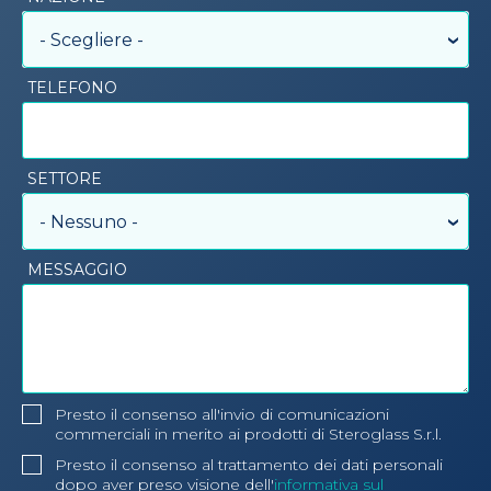
- Scegliere -
TELEFONO
SETTORE
- Nessuno -
MESSAGGIO
Presto il consenso all'invio di comunicazioni
commerciali in merito ai prodotti di Steroglass S.r.l.
Presto il consenso al trattamento dei dati personali
dopo aver preso visione dell'
informativa sul