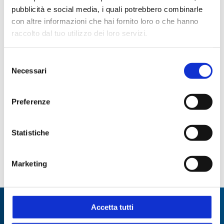
pubblicità e social media, i quali potrebbero combinarle
con altre informazioni che hai fornito loro o che hanno
Manipolazione liquidi
Trasferimento liquidi
raccolto dal tuo utilizzo dei loro servizi.
Selezione
Codici prodotto
Necessari
del
consenso
CODICE
POLVERIZZATORE
DIAMETRO
Preferenze
STEROGLASS
N°
MM
AGHA017433
3
53
Statistiche
AGHA017434
4
57
Marketing
AGHA017435
5
58
Specialisti in:
Accetta tutti