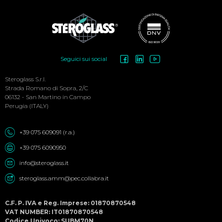
Social
Seguici sui social
Menu
Steroglass S.r.l.
Strada Romano di Sopra, 2/C
06132 - San Martino in Campo
Perugia (ITALY)
+39 075 609091 (r.a.)
+39 075 6090950
info@steroglass.it
steroglass.amm@pec.collabra.it
C.F. P. IVA e Reg. Imprese: 01870870548
VAT NUMBER: IT01870870548
Codice Univoco: SUBM70N