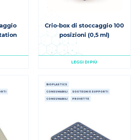
caggio
Crio-box di stoccaggio 100
tation
posizioni (0,5 ml)
LEGGI DI PIÙ
BIOPLASTICS
ORTI
CONSUMABILI
SOSTEGNI E SUPPORTI
CONSUMABILI
PROVETTE