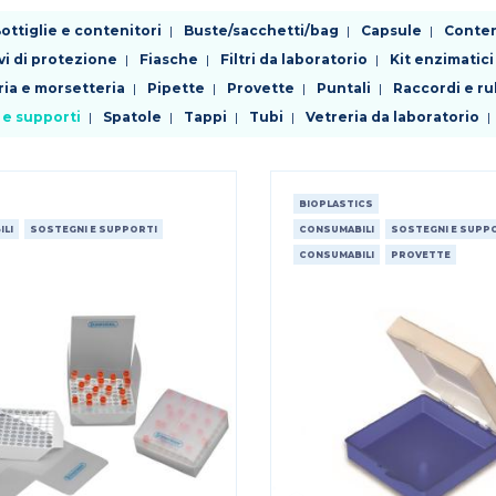
ottiglie e contenitori
Buste/sacchetti/bag
Capsule
Conteni
vi di protezione
Fiasche
Filtri da laboratorio
Kit enzimatici
ria e morsetteria
Pipette
Provette
Puntali
Raccordi e ru
 e supporti
Spatole
Tappi
Tubi
Vetreria da laboratorio
BIOPLASTICS
LI
SOSTEGNI E SUPPORTI
CONSUMABILI
SOSTEGNI E SUPP
CONSUMABILI
PROVETTE