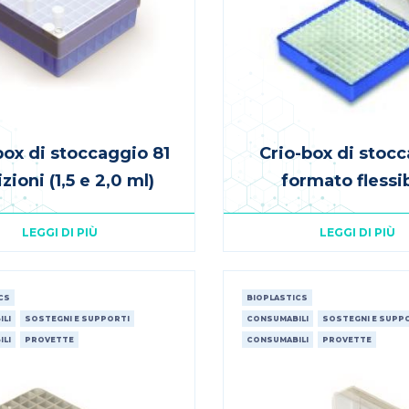
box di stoccaggio 81
Crio-box di stoc
zioni (1,5 e 2,0 ml)
formato flessib
LEGGI DI PIÙ
LEGGI DI PIÙ
CS
BIOPLASTICS
LI
SOSTEGNI E SUPPORTI
CONSUMABILI
SOSTEGNI E SUPP
LI
PROVETTE
CONSUMABILI
PROVETTE