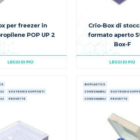
x per freezer in
Crio-Box di stoc
propilene POP UP 2
formato aperto S
Box-F
LEGGI DI PIÙ
LEGGI DI PIÙ
CS
BIOPLASTICS
LI
SOSTEGNI E SUPPORTI
CONSUMABILI
SOSTEGNI E SUPP
LI
PROVETTE
CONSUMABILI
PROVETTE