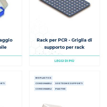
caggio
Rack per PCR - Griglia di
ile
supporto per rack
LEGGI DI PIÙ
BIOPLASTICS
ORTI
CONSUMABILI
SOSTEGNI E SUPPORTI
CONSUMABILI
PIASTRE