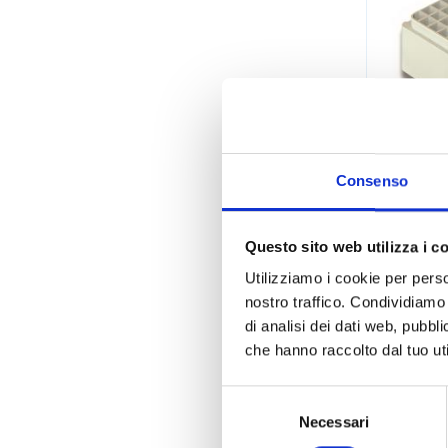
Consenso
Rack 
Questo sito web utilizza i c
s
Utilizziamo i cookie per perso
nostro traffico. Condividiamo 
di analisi dei dati web, pubbl
che hanno raccolto dal tuo uti
BIOPLASTI
Selezione
CONSUMABI
del
Necessari
CONSUMABI
consenso