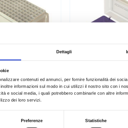
Dettagli
per PCR - Inserti di
Rack per PCR - S
ookie
upporto per rack
BOX-S
nalizzare contenuti ed annunci, per fornire funzionalità dei socia
inoltre informazioni sul modo in cui utilizzi il nostro sito con i n
LEGGI DI PIÙ
LEGGI DI PIÙ
icità e social media, i quali potrebbero combinarle con altre inform
lizzo dei loro servizi.
CS
BIOPLASTICS
LI
SOSTEGNI E SUPPORTI
CONSUMABILI
SOSTEGNI E SUPP
Preferenze
Statistiche
LI
PROVETTE
CONSUMABILI
PROVETTE