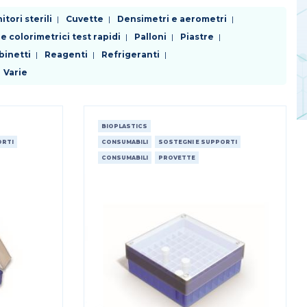
tori sterili
Cuvette
Densimetri e aerometri
 e colorimetrici test rapidi
Palloni
Piastre
binetti
Reagenti
Refrigeranti
Varie
BIOPLASTICS
ORTI
CONSUMABILI
SOSTEGNI E SUPPORTI
CONSUMABILI
PROVETTE