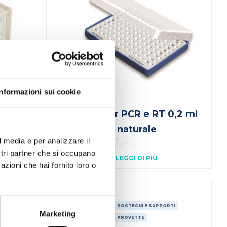
Informazioni sui cookie
tation
Rack per PCR e RT 0,2 ml
naturale
l media e per analizzare il
ostri partner che si occupano
LEGGI DI PIÙ
azioni che hai fornito loro o
BIOPLASTICS
ORTI
CONSUMABILI
SOSTEGNI E SUPPORTI
Marketing
CONSUMABILI
PROVETTE