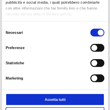
pubblicità e social media, i quali potrebbero combinarle
con altre informazioni che hai fornito loro o che hanno
raccolto dal tuo utilizzo dei loro servizi.
Selezione
Necessari
del
Settori
consenso
Ambientale
Biologico e diagnostico
Preferenze
Farmaceutico
Statistiche
Marketing
Applicazioni
Analisi alimenti
Analisi delle acque
Batteriologia
Colture cellulari
Accetta tutti
Manipolazione liquidi