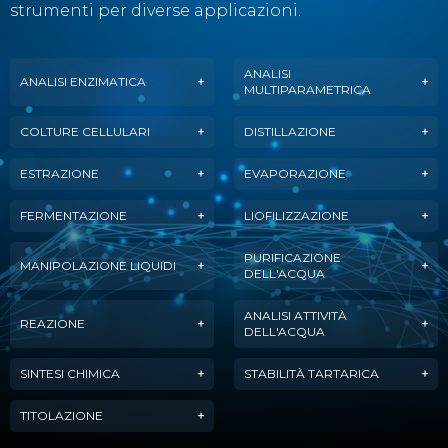
strumenti per diverse applicazioni.
ANALISI
ANALISI ENZIMATICA
MULTIPARAMETRICA
COLTURE CELLULARI
DISTILLAZIONE
ESTRAZIONE
EVAPORAZIONE
FERMENTAZIONE
LIOFILIZZAZIONE
PURIFICAZIONE
MANIPOLAZIONE LIQUIDI
DELL'ACQUA
ANALISI ATTIVITÀ
REAZIONE
DELL'ACQUA
SINTESI CHIMICA
STABILITÀ TARTARICA
TITOLAZIONE