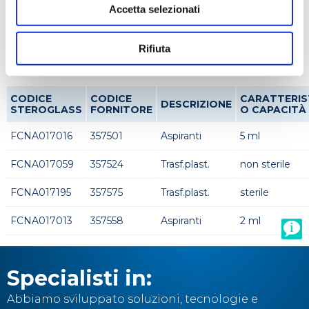
Accetta selezionati
Codici prodotto
Rifiuta
CODICE
CODICE
CARATTERIS
DESCRIZIONE
STEROGLASS
FORNITORE
O CAPACITÀ
FCNA017016
357501
Aspiranti
5 ml
FCNA017059
357524
Trasf.plast.
non sterile
FCNA017195
357575
Trasf.plast.
sterile
FCNA017013
357558
Aspiranti
2 ml
Specialisti in:
Abbiamo sviluppato soluzioni, tecnologie e