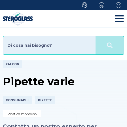
Salta
al
contenuto
principale
FALCON
Pipette varie
CONSUMABILI
PIPETTE
Plastica monouso
Contatta un nostro esperto per