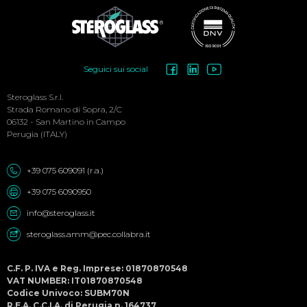
Social
Seguici sui social
Menu
Steroglass S.r.l.
Strada Romano di Sopra, 2/C
06132 - San Martino in Campo
Perugia (ITALY)
+39 075 609091 (r.a.)
+39 075 6090950
info@steroglass.it
steroglass.amm@pec.collabra.it
C.F. P. IVA e Reg. Imprese: 01870870548
VAT NUMBER: IT01870870548
Codice Univoco: SUBM70N
R.E.A. C.C.I.A. di Perugia n. 164737