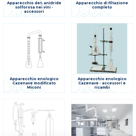
Apparecchio det. anidride
Apparecchio di filtazione
solforosa nei vini -
completo
accessori
Apparecchio enologico
Apparecchio enologico
Cazenave modificato
Cazenave - accessori e
Miconi
ricambi