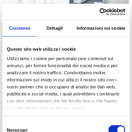
Apparecchio per la
Arredi da laboratorio
determinazione della S02
nei vini
Consenso
Dettagli
Informazioni sui cookie
Questo sito web utilizza i cookie
Utilizziamo i cookie per personalizzare contenuti ed
annunci, per fornire funzionalità dei social media e per
analizzare il nostro traffico. Condividiamo inoltre
informazioni sul modo in cui utilizzi il nostro sito con i
nostri partner che si occupano di analisi dei dati web,
Buono manutenzione
Calcimetro di de Astis
pubblicità e social media, i quali potrebbero combinarle
pipette
con altre informazioni che hai fornito loro o che hanno
raccolto dal tuo utilizzo dei loro servizi.
Paginazione
Selezione
prima
Page
1
Page
2
Page
3
Pagina
4
Page
5
Page
6
Necessari
del