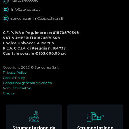
+39 075 6090950
info@steroglass.it
steroglass.amm@pec.collabra.it
C.F. P. IVA e Reg. Imprese: 01870870548
VAT NUMBER: IT01870870548
Codice Univoco: SUBM70N
R.E.A. C.C.I.A. di Perugia n. 164737
Capitale sociale € 103.000,00 i.v.
Copyright 2022 © Steroglass S.r.l.
Privacy Policy
Cookie Policy
Condizioni generali di vendita
Note informative
Credits
Strumentazione da
Strumentazione