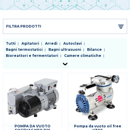
FILTRA PRODOTTI
Tutti
Agitatori
Arredi
Autoclavi
Bagni termostatici
Bagni ultrasuoni
Bilance
Bioreattori e fermentatori
Camere climatiche
Cappe a flusso laminare
Centrifughe
Chiller
Distillatori
Dosatori
Evaporatori rotanti
Frigoriferi e congelatori
Generatori di gas
Incubatori
Lavavetreria
Liofilizzatori
Micropipette
Mulini e omogenizzatori
Microscopi
Phmetri conducimetri ossimetri
Pompe
Purificatori d'acqua
Riscaldatori
Sistemi da vuoto e trappole
Sistemi di filtrazione
Spettrofotometri e colorimetri
Stufe
Termometri e datalogger
Altra strumentazione per applicazioni specifiche
POMPA DA VUOTO
Pompa da vuoto oil free