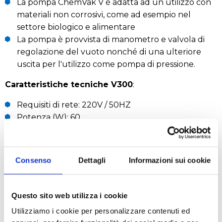
La pompa ChemVak V è adatta ad un utilizzo con
materiali non corrosivi, come ad esempio nel
settore biologico e alimentare
La pompa è provvista di manometro e valvola di
regolazione del vuoto nonché di una ulteriore
uscita per l'utilizzo come pompa di pressione.
Caratteristiche tecniche V300
:
Requisiti di rete: 220V / 50HZ
Potenza (W): 60
Corrente (A): 0.3
Velocità motore (giri / min): 1450
Ultimo vuoto (mbar): 100
Consenso
Dettagli
Informazioni sui cookie
Portata
:
1000mbar: 17 L / min
Questo sito web utilizza i cookie
880mbar: 14 L / min
Utilizziamo i cookie per personalizzare contenuti ed
750 mbar: 12 L / min