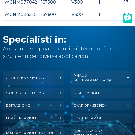
WGNM077042
167300
V300
1
17
WGNM084520
167600
V600
1
60
Specialisti in:
Abbiamo sviluppato soluzioni, tecnologie e
strumenti per diverse applicazioni.
ANALISI
ANALISI ENZIMATICA
MULTIPARAMETRICA
COLTURE CELLULARI
DISTILLAZIONE
ESTRAZIONE
EVAPORAZIONE
FERMENTAZIONE
LIOFILIZZAZIONE
PURIFICAZIONE
MANIPOLAZIONE LIQUIDI