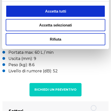
Livello di rumore (dB): 60
Caratteristiche tecniche V600
:
Accetta tutti
Requisiti di rete: 220V / 50HZ
Accetta selezionati
Potenza (W): 60
Corrente (A): 0.3
Rifiuta
Velocità motore (giri / min): 1450
Ultimo vuoto (mbar): 100
Portata max: 60 L / min
Uscita (mm): 9
Peso (kg): 8.6
Livello di rumore (dB): 52
RICHIEDI UN PREVENTIVO