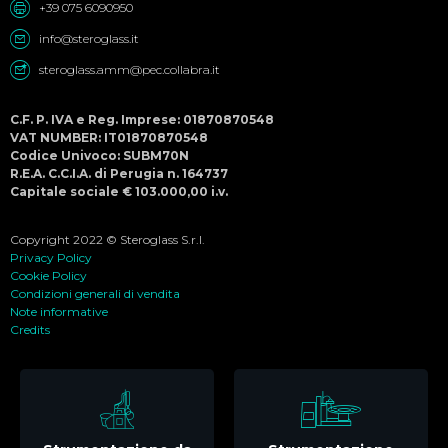
+39 075 6090950
info@steroglass.it
steroglass.amm@pec.collabra.it
C.F. P. IVA e Reg. Imprese: 01870870548
VAT NUMBER: IT01870870548
Codice Univoco: SUBM70N
R.E.A. C.C.I.A. di Perugia n. 164737
Capitale sociale € 103.000,00 i.v.
Copyright 2022 © Steroglass S.r.l.
Privacy Policy
Cookie Policy
Condizioni generali di vendita
Note informative
Credits