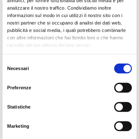
annunci, per fornire funzionalità dei social media e per
600mbar: 9,5 L / min
analizzare il nostro traffico. Condividiamo inoltre
480mbar: 7 L / min
informazioni sul modo in cui utilizzi il nostro sito con i
350mbar: 4,5 L / min
nostri partner che si occupano di analisi dei dati web,
210 mbar: 1,5 L / min
pubblicità e social media, i quali potrebbero combinarle
Uscita (mm): 9
con altre informazioni che hai fornito loro o che hanno
Peso (kg): 4.1
raccolto dal tuo utilizzo dei loro servizi.
Livello di rumore (dB): 50
Selezione
Caratteristiche tecniche V400
:
Necessari
del
consenso
Requisiti di rete: 220V / 50HZ
Potenza (W): 80
Preferenze
Corrente (A): 0.4
Velocità motore (giri / min): 1450
Statistiche
Ultimo vuoto (mbar): 100
Portata massima: 34 L / min
Uscita (mm): 9
Marketing
Peso (kg): 5.4