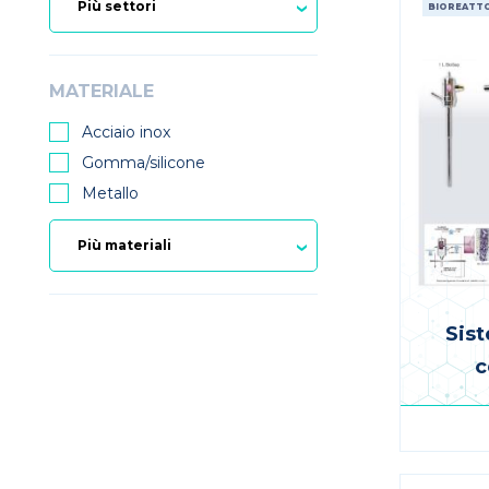
BIOREATTO
MATERIALE
Acciaio inox
Gomma/silicone
Metallo
Sis
c