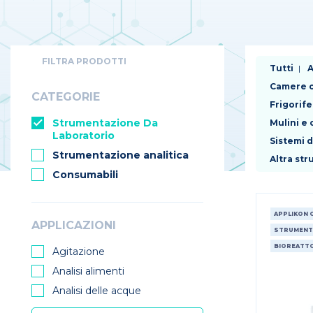
FILTRA PRODOTTI
Tutti
A
Camere c
CATEGORIE
Frigorife
Strumentazione Da
Mulini e
Laboratorio
Sistemi 
Strumentazione analitica
Altra st
Consumabili
APPLIKON 
APPLICAZIONI
STRUMENT
BIOREATTO
Agitazione
Analisi alimenti
Analisi delle acque