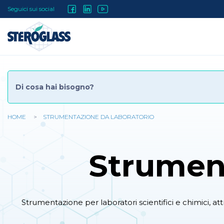
Salta
Social
Seguici sui social
al
contenuto
Menu
principale
HOME
STRUMENTAZIONE DA LABORATORIO
Tu
sei
Strumen
qui
Strumentazione per laboratori scientifici e chimici, attr