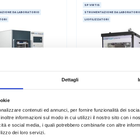
SP VIRTIS
AZIONE DA LABORATORIO
STRUMENTAZIONE DA LABORATORI
TORI
LIOFILIZZATORI
Dettagli
ookie
nalizzare contenuti ed annunci, per fornire funzionalità dei socia
ofilizzatore pilota
Liofilizzatore p
inoltre informazioni sul modo in cui utilizzi il nostro sito con i n
Genesis
Lyostar 4
icità e social media, i quali potrebbero combinarle con altre inform
lizzo dei loro servizi.