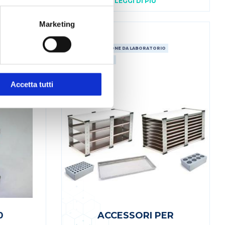
LEGGI DI PIÙ
Marketing
CRYODRY
O
STRUMENTAZIONE DA LABORATORIO
CAZIONI
LIOFILIZZATORI
Accetta tutti
0
ACCESSORI PER