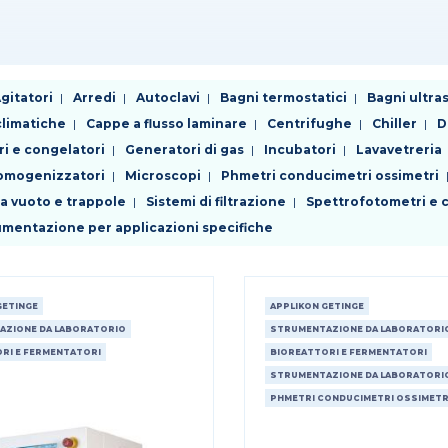
gitatori
Arredi
Autoclavi
Bagni termostatici
Bagni ultra
limatiche
Cappe a flusso laminare
Centrifughe
Chiller
D
ri e congelatori
Generatori di gas
Incubatori
Lavavetreria
 omogenizzatori
Microscopi
Phmetri conducimetri ossimetri
da vuoto e trappole
Sistemi di filtrazione
Spettrofotometri e c
rumentazione per applicazioni specifiche
GETINGE
APPLIKON GETINGE
AZIONE DA LABORATORIO
STRUMENTAZIONE DA LABORATORI
RI E FERMENTATORI
BIOREATTORI E FERMENTATORI
STRUMENTAZIONE DA LABORATORI
PHMETRI CONDUCIMETRI OSSIMETR