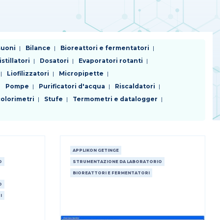
suoni
Bilance
Bioreattori e fermentatori
istillatori
Dosatori
Evaporatori rotanti
Liofilizzatori
Micropipette
Pompe
Purificatori d'acqua
Riscaldatori
olorimetri
Stufe
Termometri e datalogger
APPLIKON GETINGE
O
STRUMENTAZIONE DA LABORATORIO
BIOREATTORI E FERMENTATORI
O
I