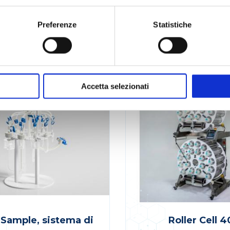
LEGGI DI PIÙ
LEGGI DI PIÙ
Preferenze
Statistiche
SANISURE
CELLON - SANISURE
AZIONE DA LABORATORIO
STRUMENTAZIONE DA LABORATORI
UMENTAZIONE PER APPLICAZIONI
ALTRA STRUMENTAZIONE PER APPLI
E
SPECIFICHE
Accetta selezionati
Sample, sistema di
Roller Cell 4