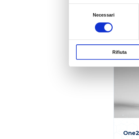
Selezione
del
Necessari
consenso
CELLON - 
STRUMENT
ALTRA STR
SPECIFICH
Rifiuta
One2