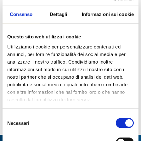
Incubatori serie EN 400 -
Incubatore ICN 200I a
500 - accessori
convezione naturale
ArgoLab
Consenso
Dettagli
Informazioni sui cookie
Questo sito web utilizza i cookie
Utilizziamo i cookie per personalizzare contenuti ed
annunci, per fornire funzionalità dei social media e per
analizzare il nostro traffico. Condividiamo inoltre
informazioni sul modo in cui utilizzi il nostro sito con i
nostri partner che si occupano di analisi dei dati web,
Accessori per agitatori ES-
Incubatore Agitante ES-
pubblicità e social media, i quali potrebbero combinarle
20/80 e ES-20/80C
20/80
con altre informazioni che hai fornito loro o che hanno
Paginazione
raccolto dal tuo utilizzo dei loro servizi.
Pagina
1
Page
2
Page
3
ultima
Selezione
Necessari
del
attuale
consenso