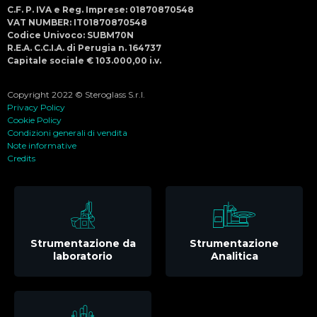
C.F. P. IVA e Reg. Imprese: 01870870548
VAT NUMBER: IT01870870548
Codice Univoco: SUBM70N
R.E.A. C.C.I.A. di Perugia n. 164737
Capitale sociale € 103.000,00 i.v.
Copyright 2022 © Steroglass S.r.l.
Privacy Policy
Cookie Policy
Condizioni generali di vendita
Note informative
Credits
Strumentazione da
Strumentazione
laboratorio
Analitica