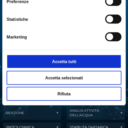
Preferenze
Specialisti in:
Abbiamo sviluppato soluzioni, tecnologie e
Statistiche
strumenti per diverse applicazioni.
Marketing
ANALISI
ANALISI ENZIMATICA
MULTIPARAMETRICA
COLTURE CELLULARI
DISTILLAZIONE
Accetta tutti
ESTRAZIONE
EVAPORAZIONE
Accetta selezionati
FERMENTAZIONE
LIOFILIZZAZIONE
Rifiuta
PURIFICAZIONE
MANIPOLAZIONE LIQUIDI
DELL'ACQUA
ANALISI ATTIVITÀ
REAZIONE
DELL'ACQUA
SINTESI CHIMICA
STABILITÀ TARTARICA