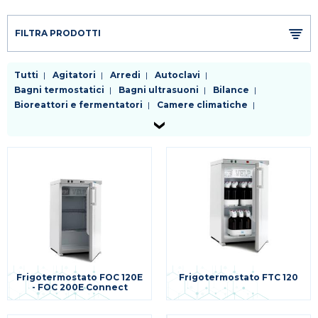
FILTRA PRODOTTI
Tutti
Agitatori
Arredi
Autoclavi
Bagni termostatici
Bagni ultrasuoni
Bilance
Bioreattori e fermentatori
Camere climatiche
Cappe a flusso laminare
Centrifughe
Chiller
Distillatori
Dosatori
Evaporatori rotanti
Frigoriferi e congelatori
Generatori di gas
Incubatori
Lavavetreria
Liofilizzatori
Micropipette
Mulini e omogenizzatori
Microscopi
Phmetri conducimetri ossimetri
Pompe
Purificatori d'acqua
Riscaldatori
Sistemi da vuoto e trappole
Sistemi di filtrazione
Spettrofotometri e colorimetri
Stufe
Termometri e datalogger
Altra strumentazione per applicazioni specifiche
Frigotermostato FOC 120E
Frigotermostato FTC 120
- FOC 200E Connect