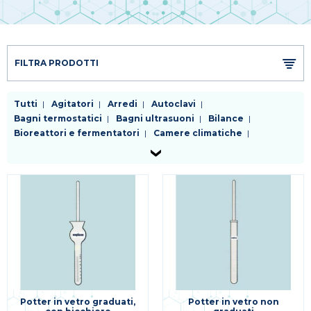
FILTRA PRODOTTI
Tutti
Agitatori
Arredi
Autoclavi
Bagni termostatici
Bagni ultrasuoni
Bilance
Bioreattori e fermentatori
Camere climatiche
Cappe a flusso laminare
Centrifughe
Chiller
Distillatori
Dosatori
Evaporatori rotanti
Frigoriferi e congelatori
Generatori di gas
Incubatori
Lavavetreria
Liofilizzatori
Micropipette
Mulini e omogenizzatori
Microscopi
Phmetri conducimetri ossimetri
Pompe
Purificatori d'acqua
Riscaldatori
Sistemi da vuoto e trappole
Sistemi di filtrazione
Spettrofotometri e colorimetri
Stufe
Termometri e datalogger
Altra strumentazione per applicazioni specifiche
Potter in vetro graduati,
Potter in vetro non