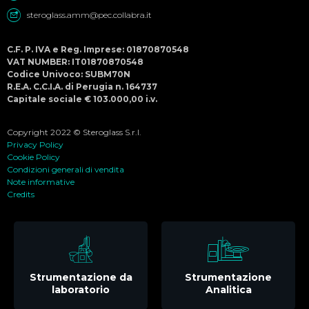
steroglass.amm@pec.collabra.it
C.F. P. IVA e Reg. Imprese: 01870870548
VAT NUMBER: IT01870870548
Codice Univoco: SUBM70N
R.E.A. C.C.I.A. di Perugia n. 164737
Capitale sociale € 103.000,00 i.v.
Copyright 2022 © Steroglass S.r.l.
Privacy Policy
Cookie Policy
Condizioni generali di vendita
Note informative
Credits
Strumentazione da
Strumentazione
laboratorio
Analitica