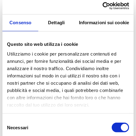
SISTEMA FILTRANTE CON
Termochiller S100 +5/+35°C
POMPA
HRSH150
Consenso
Dettagli
Informazioni sui cookie
Questo sito web utilizza i cookie
Utilizziamo i cookie per personalizzare contenuti ed
annunci, per fornire funzionalità dei social media e per
analizzare il nostro traffico. Condividiamo inoltre
informazioni sul modo in cui utilizzi il nostro sito con i
Termochiller S20 +5/+40°C
Termochiller S300
nostri partner che si occupano di analisi dei dati web,
HRSH090
+5/+40°C HRS012
pubblicità e social media, i quali potrebbero combinarle
con altre informazioni che hai fornito loro o che hanno
Paginazione
raccolto dal tuo utilizzo dei loro servizi.
prima
…
Page
3
Page
4
Page
5
Page
6
Pagina
7
Selezione
Necessari
del
Page
8
Page
9
Page
10
Page
11
…
ultima
attuale
consenso