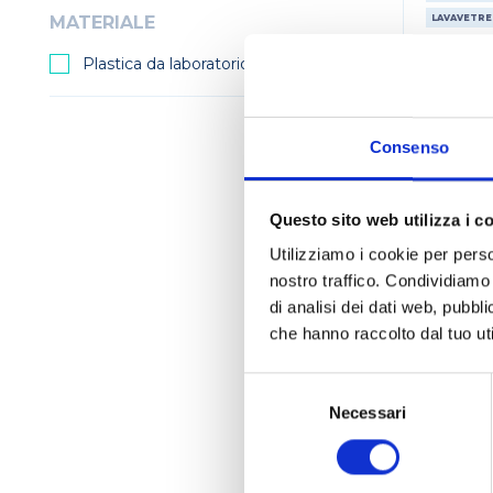
MATERIALE
LAVAVETRE
Plastica da laboratorio
Consenso
Questo sito web utilizza i c
Utilizziamo i cookie per perso
nostro traffico. Condividiamo 
di analisi dei dati web, pubbl
che hanno raccolto dal tuo uti
Lavap
Selezione
cont
del
Necessari
consenso