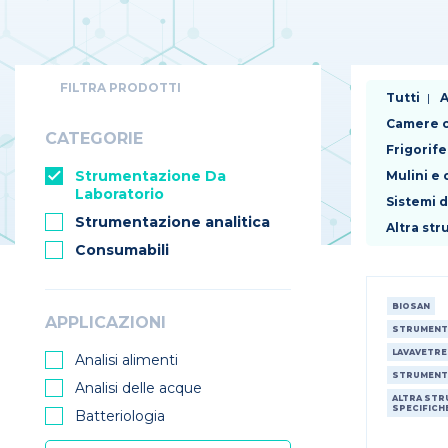
FILTRA PRODOTTI
Tutti
A
Camere c
CATEGORIE
Frigorife
Strumentazione Da
Mulini e
Laboratorio
Sistemi 
Strumentazione analitica
Altra st
Consumabili
BIOSAN
APPLICAZIONI
STRUMENT
LAVAVETRE
Analisi alimenti
STRUMENT
Analisi delle acque
ALTRA STR
SPECIFICH
Batteriologia