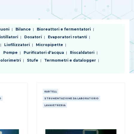
suoni
Bilance
Bioreattori e fermentatori
istillatori
Dosatori
Evaporatori rotanti
Liofilizzatori
Micropipette
Pompe
Purificatori d'acqua
Riscaldatori
olorimetri
Stufe
Termometri e datalogger
KARTELL
O
STRUMENTAZIONE DA LABORATORIO
LAVAVETRERIA