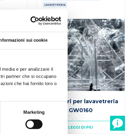
LAVAVETRERIA
O
ARREDI
Informazioni sui cookie
l media e per analizzare il
ostri partner che si occupano
azioni che hai fornito loro o
oli per
Accessori per lavavetreria
GW0160
Marketing
LEGGI DI PIÙ