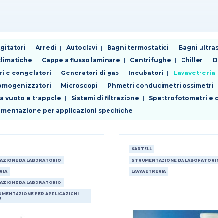
gitatori
Arredi
Autoclavi
Bagni termostatici
Bagni ultra
limatiche
Cappe a flusso laminare
Centrifughe
Chiller
D
ri e congelatori
Generatori di gas
Incubatori
Lavavetreria
 omogenizzatori
Microscopi
Phmetri conducimetri ossimetri
da vuoto e trappole
Sistemi di filtrazione
Spettrofotometri e c
rumentazione per applicazioni specifiche
KARTELL
AZIONE DA LABORATORIO
STRUMENTAZIONE DA LABORATORI
RIA
LAVAVETRERIA
AZIONE DA LABORATORIO
UMENTAZIONE PER APPLICAZIONI
E