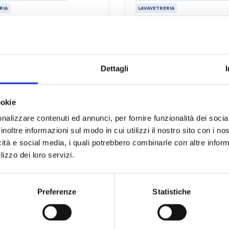
RIA
LAVAVETRERIA
STRUMENTAZIONE DA LABORATORI
Dettagli
ookie
nalizzare contenuti ed annunci, per fornire funzionalità dei socia
inoltre informazioni sul modo in cui utilizzi il nostro sito con i n
icità e social media, i quali potrebbero combinarle con altre inform
lizzo dei loro servizi.
ipette automatico -
Scolavetreria - pi
enitore per pipette
provette
Preferenze
Statistiche
LEGGI DI PIÙ
LEGGI DI PIÙ