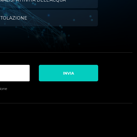
NALISI ATTIVITÀ DELL'ACQUA
ITOLAZIONE
INVIA
sione