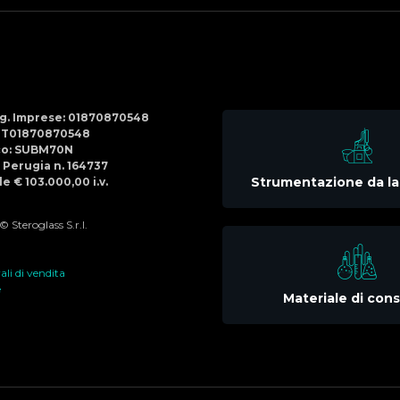
Social
Menu
Reg. Imprese: 01870870548
IT01870870548
co: SUBM70N
di Perugia n. 164737
Strumentazione da la
e € 103.000,00 i.v.
 Steroglass S.r.l.
li di vendita
e
Materiale di co