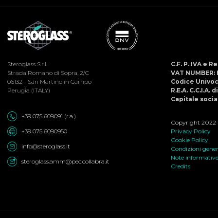
Steroglass S.r.l.
C.F. P. IVA e 
Strada Romano di Sopra, 2/C
VAT NUMBER: 
06132 - San Martino in Campo
Codice Univo
Perugia (ITALY)
R.E.A. C.C.I.A. 
Capitale social
+39 075 609091 (r.a.)
Copyright 2022 ©
+39 075 6090950
Privacy Policy
Cookie Policy
info@steroglass.it
Condizioni genera
Note informativ
steroglass.amm@pec.collabra.it
Credits