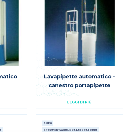
matico
Lavapipette automatico -
canestro portapipette
LEGGI DI PIÙ
SMEG
O
STRUMENTAZIONE DA LABORATORIO