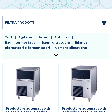
FILTRA PRODOTTI
Tutti
Agitatori
Arredi
Autoclavi
Bagni termostatici
Bagni ultrasuoni
Bilance
Bioreattori e fermentatori
Camere climatiche
Cappe a flusso laminare
Centrifughe
Chiller
Distillatori
Dosatori
Evaporatori rotanti
Frigoriferi e congelatori
Generatori di gas
Incubatori
Lavavetreria
Liofilizzatori
Micropipette
Mulini e omogenizzatori
Microscopi
Phmetri conducimetri ossimetri
Pompe
Purificatori d'acqua
Riscaldatori
Sistemi da vuoto e trappole
Sistemi di filtrazione
Spettrofotometri e colorimetri
Stufe
Termometri e datalogger
Altra strumentazione per applicazioni specifiche
Produttore automatico di
Produttore automatico di