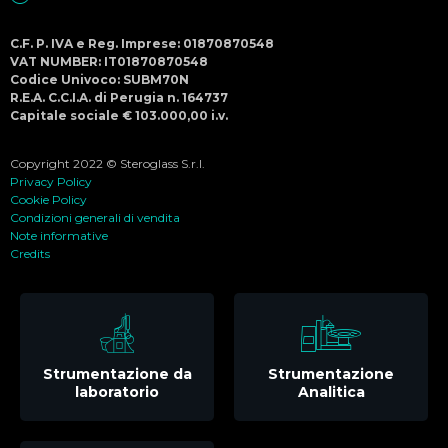
C.F. P. IVA e Reg. Imprese: 01870870548
VAT NUMBER: IT01870870548
Codice Univoco: SUBM70N
R.E.A. C.C.I.A. di Perugia n. 164737
Capitale sociale € 103.000,00 i.v.
Copyright 2022 © Steroglass S.r.l.
Privacy Policy
Cookie Policy
Condizioni generali di vendita
Note informative
Credits
Strumentazione da
Strumentazione
laboratorio
Analitica