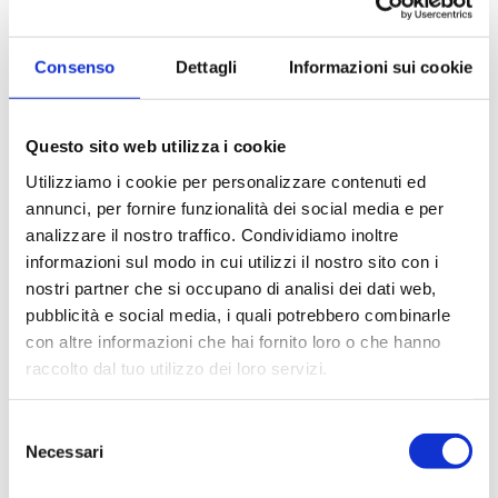
Contenitore Dewar in
CONGELATORE LF MAX
Consenso
Dettagli
Informazioni sui cookie
acciaio smaltato isolante
PLUS LAB
Questo sito web utilizza i cookie
Utilizziamo i cookie per personalizzare contenuti ed
annunci, per fornire funzionalità dei social media e per
analizzare il nostro traffico. Condividiamo inoltre
informazioni sul modo in cui utilizzi il nostro sito con i
nostri partner che si occupano di analisi dei dati web,
pubblicità e social media, i quali potrebbero combinarle
FRIGORIFERO LD MAX
FRIGORIFERO MD MAX LINE
PLUS LAB
con altre informazioni che hai fornito loro o che hanno
raccolto dal tuo utilizzo dei loro servizi.
Paginazione
Selezione
Pagina
1
Page
2
ultima
Necessari
del
consenso
attuale