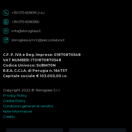
+39 075 609091 (r.a.)
+39 075 6090950
info@steroglass.it
steroglass.amm@pec.collabra.it
C.F. P. IVA e Reg. Imprese: 01870870548
VAT NUMBER: IT01870870548
Codice Univoco: SUBM70N
R.E.A. C.C.I.A. di Perugia n. 164737
Capitale sociale € 103.000,00 i.v.
Copyright 2022 © Steroglass S.r.l.
Privacy Policy
Cookie Policy
Condizioni generali di vendita
Note informative
Credits