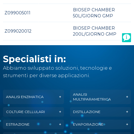
BIOSEP CHAMBER
Z099005011
50L/GIORNO GMP
BIOSEP CHAMBER
Z099020012
200L/GIORNO GMP
Specialisti in:
Abbiamo sviluppato soluzioni, tecnologie e
strumenti per diverse applicazioni.
ANALISI
ANALISI ENZIMATICA
MULTIPARAMETRICA
COLTURE CELLULARI
DISTILLAZIONE
ESTRAZIONE
EVAPORAZIONE