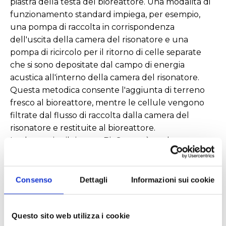
piastra della testa del bioreattore. Una modalità di
funzionamento standard impiega, per esempio,
una pompa di raccolta in corrispondenza
dell'uscita della camera del risonatore e una
pompa di ricircolo per il ritorno di celle separate
che si sono depositate dal campo di energia
acustica all'interno della camera del risonatore.
Questa metodica consente l'aggiunta di terreno
fresco al bioreattore, mentre le cellule vengono
filtrate dal flusso di raccolta dalla camera del
risonatore e restituite al bioreattore.
In alternativa il sistema BioSep può anche essere
configurato per consentire il funzionamento
semicontinuo o strategie alternative di ricircolo
cellulare.
Consenso
Dettagli
Informazioni sui cookie
Questo sito web utilizza i cookie