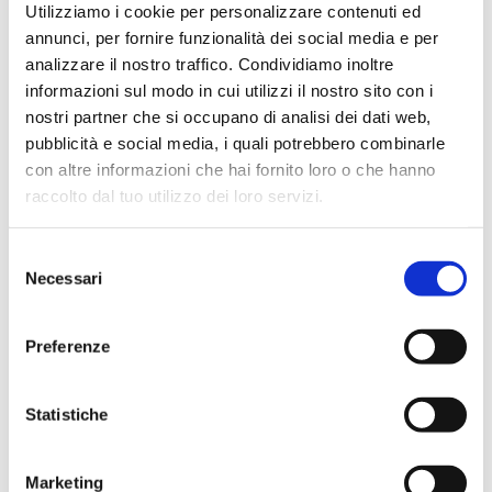
Utilizziamo i cookie per personalizzare contenuti ed
annunci, per fornire funzionalità dei social media e per
analizzare il nostro traffico. Condividiamo inoltre
informazioni sul modo in cui utilizzi il nostro sito con i
nostri partner che si occupano di analisi dei dati web,
Caratteristiche tecniche
pubblicità e social media, i quali potrebbero combinarle
con altre informazioni che hai fornito loro o che hanno
raccolto dal tuo utilizzo dei loro servizi.
Testato in condizioni cGMP
Facile da installare e da utilizzare
Selezione
Può essere utilizzato in combinazione con
Necessari
del
qualsiasi marca di bioreattore
consenso
Possibilità di coltivazione a lungo termine (> 6
mesi)
Preferenze
Nessun fallo o blocco
Nessun danno alle cellule
Statistiche
Elevata efficienza di separazione (> 95%)
Applicazioni
Marketing