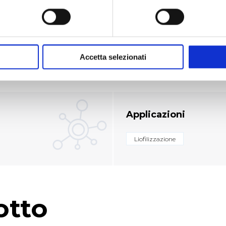
e
c / 50 Hz (presa interbloccata); solaio con portata di al
ckfill.
Accetta selezionati
Applicazioni
Liofilizzazione
otto