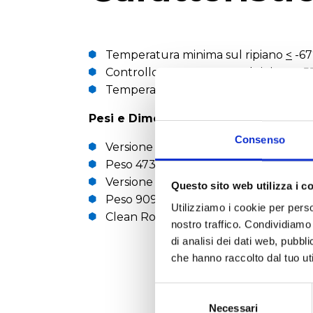
Temperatura minima sul ripiano
<
-67
Controllo temperatura sul ripiano - 5
Temperatura al condensatore -82°C /
Pesi e Dimensioni
Consenso
Versione wide cm L 117 x P 89 x 186 di
Peso 473 kg
Versione narrow cm L 74 x P 197 x 195
Questo sito web utilizza i c
Peso 909 kg
Utilizziamo i cookie per perso
Clean Room cm L 89 x P 197 x 199 di 
nostro traffico. Condividiamo 
di analisi dei dati web, pubbl
che hanno raccolto dal tuo uti
Selezione
del
Necessari