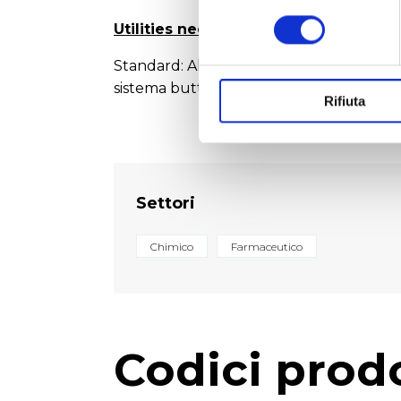
consenso
Utilities necessarie per l'installazion
Standard: Alimentazione elettrica 230 Va
sistema butterfly, linea N2 se presente ba
Rifiuta
Settori
Chimico
Farmaceutico
Codici prod