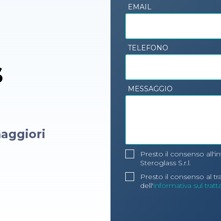
EMAIL
TELEFONO
s
MESSAGGIO
aggiori
Presto il consenso all'i
Steroglass S.r.l.
Presto il consenso al t
dell'
informativa sul trat