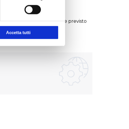
meno 5qxmq; aria compressa se previsto
Accetta tutti