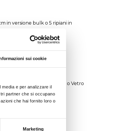
 cm in versione bulk o 5 ripiani in
ing
q rispettivamente
Informazioni sui cookie
 , 30 A
rigerato a d acqua
il processo AISI 316L/Acrilico o Vetro
l media e per analizzare il
ostri partner che si occupano
azioni che hai fornito loro o
Marketing