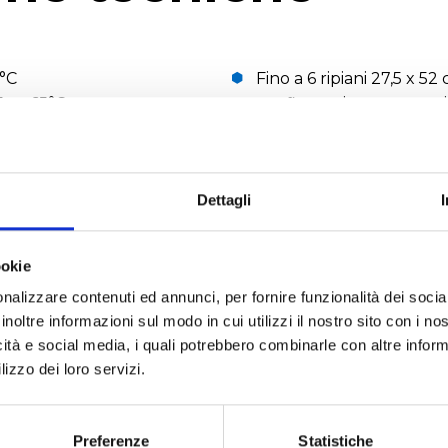
°C
Fino a 6 ripiani 27,5 x 52
5 a +65°C
configurazione stopper
 -85°C
Area totale 0,8 e 0,7 m
Dettagli
 Altezza
Peso 909 kg
Potenza richiesta a 220V
 di Altezza
Disponibile trifase e ref
ookie
Materiale a contatto con 
nalizzare contenuti ed annunci, per fornire funzionalità dei socia
Altezza
inoltre informazioni sul modo in cui utilizzi il nostro sito con i n
icità e social media, i quali potrebbero combinarle con altre inform
lizzo dei loro servizi.
RICHIEDI UN PREVENTIVO
Preferenze
Statistiche