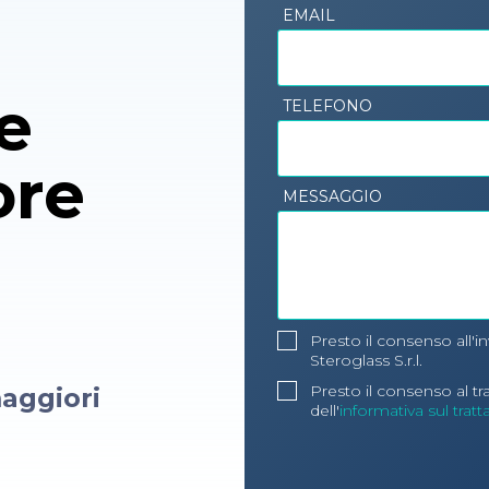
EMAIL
e
TELEFONO
ore
MESSAGGIO
Presto il consenso all'i
Steroglass S.r.l.
Presto il consenso al t
aggiori
dell'
informativa sul trat