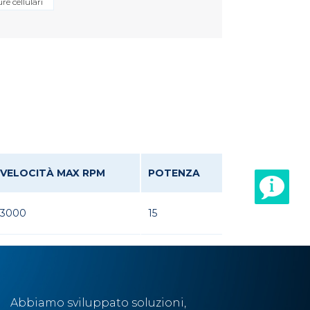
re cellulari
VELOCITÀ MAX RPM
POTENZA
3000
15
Abbiamo sviluppato soluzioni,