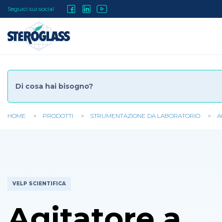
Salta
Social
Seguici sui social
al
contenuto
Menu
principale
HOME
PRODOTTI
STRUMENTAZIONE DA LABORATORIO
A
Tu
sei
qui
VELP SCIENTIFICA
Agitatore a