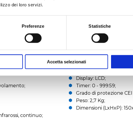
lizzo dei loro servizi.
RICHIEDI UN PREVENTIVO
Preferenze
Statistiche
che tecniche
Accetta selezionati
Display: LCD;
ivolamento;
Timer: 0 - 999:59;
Grado di protezione CEI
Peso: 2,7 Kg;
Dimensioni (LxHxP): 15
frarossi, continuo;