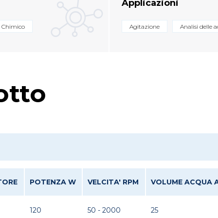
Applicazioni
Chimico
Agitazione
Analisi delle 
otto
TORE
POTENZA W
VELCITA' RPM
VOLUME ACQUA A
120
50 - 2000
25