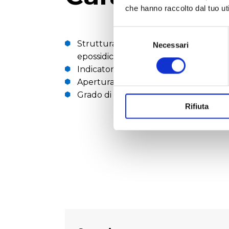
che hanno raccolto dal tuo uti
Selezione
Struttura: tecnopolimero e lega di al
del
Necessari
epossidica;
consenso
Indicatore velocità: scala graduata;
Apertura mandrino: 1 - 10 mm;
Grado di protezione CEI EN 60529: IP
Rifiuta