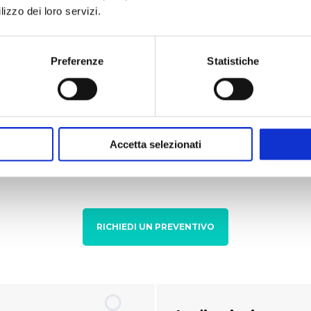
lizzo dei loro servizi.
luminio con vernicicatura
Peso: 2.3 Kg;
Preferenze
Statistiche
Dimensioni (LxHxP): 80
Regolazione elettronica d
Momento torcente max 
 40;
Temperatura ambiente di 
Accetta selezionati
RICHIEDI UN PREVENTIVO