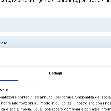
 sicuro, LS offre un ingombro contenuto, per sfruttare al 
ZZA:
Dettagli
RICHIEDI UN PREVENTIVO
ookie
nalizzare contenuti ed annunci, per fornire funzionalità dei socia
inoltre informazioni sul modo in cui utilizzi il nostro sito con i n
che tecniche
icità e social media, i quali potrebbero combinarle con altre inform