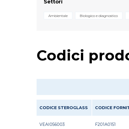
Settori
Ambientale
Biologico e diagnostico
Codici prod
CODICE STEROGLASS
CODICE FORNI
VEAI056003
F201A0151