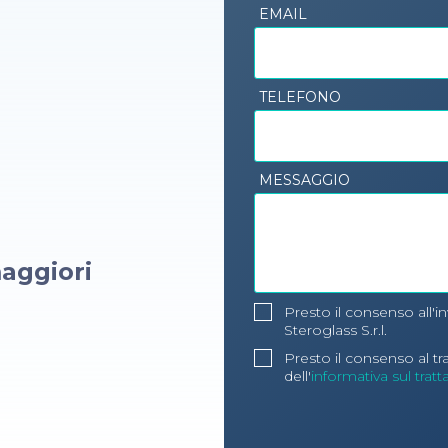
EMAIL
TELEFONO
MESSAGGIO
aggiori
Presto il consenso all'i
Steroglass S.r.l.
Presto il consenso al t
dell'
informativa sul trat