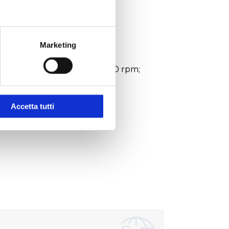
Marketing
x215x196 mm.
ella velocità (giri): 50 - 2000 rpm;
(coppia massima): 40 Ncm;
utilizzo: 0 - 40 °C.
Accetta tutti