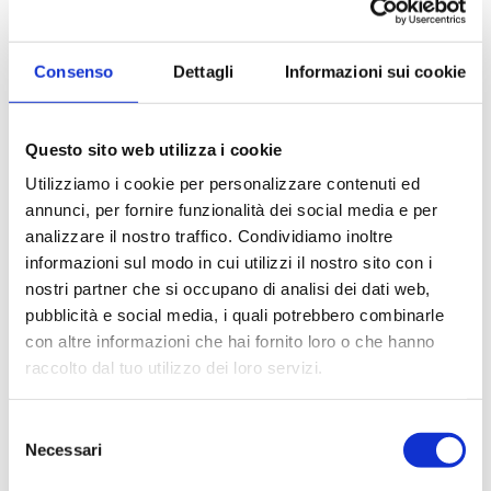
attrezzature.
Consenso
Dettagli
Informazioni sui cookie
Settori
Questo sito web utilizza i cookie
Alimentare
Ambientale
Utilizziamo i cookie per personalizzare contenuti ed
Biologico e diagnostico
Chimico
annunci, per fornire funzionalità dei social media e per
analizzare il nostro traffico. Condividiamo inoltre
informazioni sul modo in cui utilizzi il nostro sito con i
nostri partner che si occupano di analisi dei dati web,
pubblicità e social media, i quali potrebbero combinarle
Applicazioni
con altre informazioni che hai fornito loro o che hanno
Analisi delle acque
Manipolazione liquidi
raccolto dal tuo utilizzo dei loro servizi.
Reazione
Sintesi chimica
Selezione
Trasferimento liquidi
Necessari
del
consenso