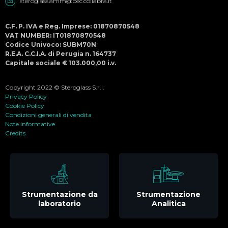
steroglass.amm@pec.collabra.it
C.F. P. IVA e Reg. Imprese: 01870870548
VAT NUMBER: IT01870870548
Codice Univoco: SUBM70N
R.E.A. C.C.I.A. di Perugia n. 164737
Capitale sociale € 103.000,00 i.v.
Copyright 2022 © Steroglass S.r.l.
Privacy Policy
Cookie Policy
Condizioni generali di vendita
Note informative
Credits
Strumentazione da
Strumentazione
laboratorio
Analitica