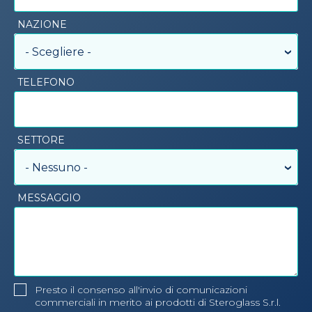
NAZIONE
- Scegliere -
TELEFONO
SETTORE
- Nessuno -
MESSAGGIO
Presto il consenso all'invio di comunicazioni
commerciali in merito ai prodotti di Steroglass S.r.l.