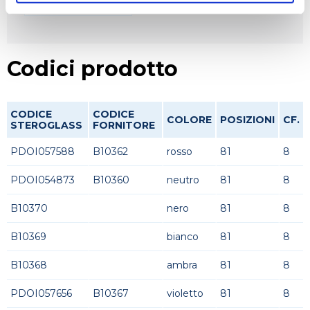
Manipolazione liquidi
Codici prodotto
CODICE
CODICE
COLORE
POSIZIONI
CF.
STEROGLASS
FORNITORE
PDOI057588
B10362
rosso
81
8
PDOI054873
B10360
neutro
81
8
B10370
nero
81
8
B10369
bianco
81
8
B10368
ambra
81
8
PDOI057656
B10367
violetto
81
8