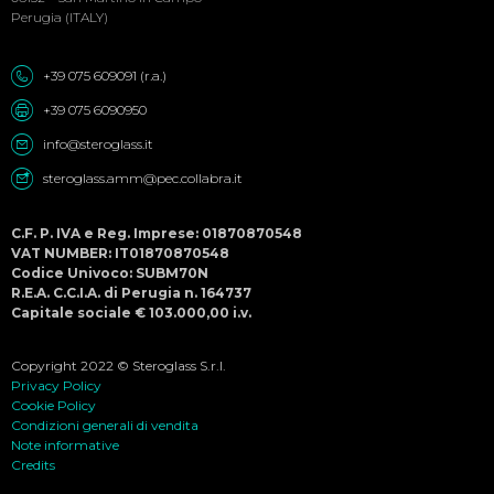
Perugia (ITALY)
+39 075 609091 (r.a.)
+39 075 6090950
info@steroglass.it
steroglass.amm@pec.collabra.it
C.F. P. IVA e Reg. Imprese: 01870870548
VAT NUMBER: IT01870870548
Codice Univoco: SUBM70N
R.E.A. C.C.I.A. di Perugia n. 164737
Capitale sociale € 103.000,00 i.v.
Copyright 2022 © Steroglass S.r.l.
Privacy Policy
Cookie Policy
Condizioni generali di vendita
Note informative
Credits