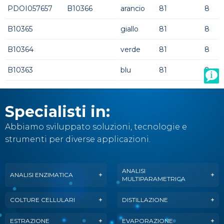
PDOI057657
B10366
arancio
81
8
B10365
giallo
81
8
B10364
verde
81
8
B10363
blu
81
8
Specialisti in:
Abbiamo sviluppato soluzioni, tecnologie e
strumenti per diverse applicazioni.
ANALISI
ANALISI ENZIMATICA
MULTIPARAMETRICA
COLTURE CELLULARI
DISTILLAZIONE
ESTRAZIONE
EVAPORAZIONE