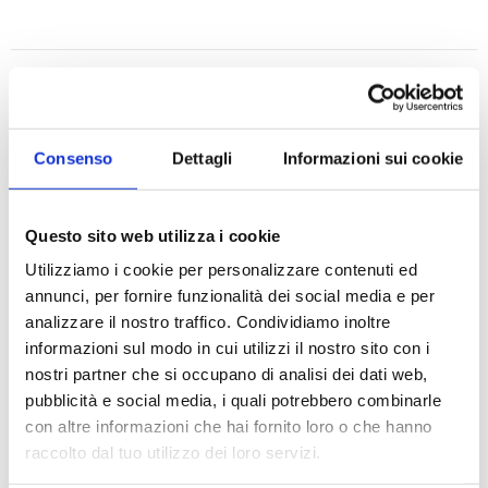
RICHIEDI UN PREVENTIVO
Consenso
Dettagli
Informazioni sui cookie
Caratteristiche tecniche
Questo sito web utilizza i cookie
box da 81 posizioni (9x9) per provette da 1,5 e 2,0
Utilizziamo i cookie per personalizzare contenuti ed
ml
annunci, per fornire funzionalità dei social media e per
dimensioni: (LxWxH) 14,3x14,3x5,9 cm
analizzare il nostro traffico. Condividiamo inoltre
con coperchio
informazioni sul modo in cui utilizzi il nostro sito con i
possono essere impilati
nostri partner che si occupano di analisi dei dati web,
disponibili in molti colori
pubblicità e social media, i quali potrebbero combinarle
per tutte le applicazioni concernenti centrifughe
con altre informazioni che hai fornito loro o che hanno
o provette per stoccaggio in ambienti con
raccolto dal tuo utilizzo dei loro servizi.
temperature fino a -80°C