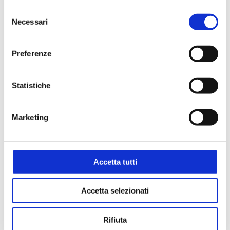
intercambiabili con work rack F-81
Selezione
Necessari
del
consenso
Preferenze
RICHIEDI UN PREVENTIVO
Statistiche
Settori
Marketing
Alimentare
Ambientale
Biologico e diagnostico
Accetta tutti
Accetta selezionati
Applicazioni
Biologia molecolare
Criogenia
Rifiuta