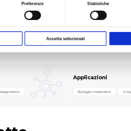
sono marcati "in product" e
Dimensioni piastra rack: 1
Preferenze
Statistiche
Dimensioni piastra footp
ar.
Dimensioni piastra box 13
Accetta selezionati
RICHIEDI UN PREVENTIVO
Applicazioni
 diagnostico
Biologia molecolare
Crio