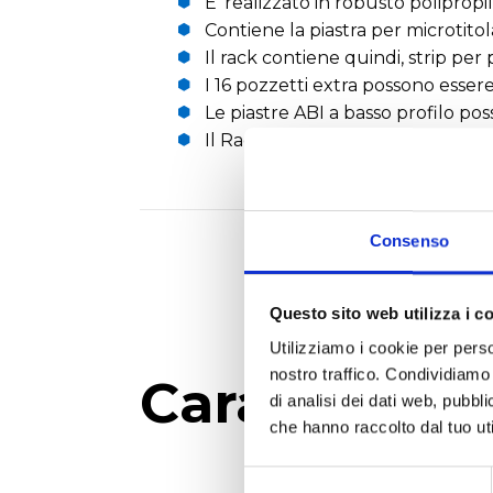
E' realizzato in robusto poliprop
Contiene la piastra per microtitol
Il rack contiene quindi, strip per 
I 16 pozzetti extra possono esser
Le piastre ABI a basso profilo pos
Il Rack può essere usato come ra
Consenso
Questo sito web utilizza i c
Utilizziamo i cookie per perso
nostro traffico. Condividiamo 
Caratteristi
di analisi dei dati web, pubbl
che hanno raccolto dal tuo uti
Selezione