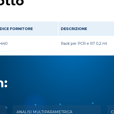
otto
DICE FORNITORE
DESCRIZIONE
0440
Rack per PCR e RT 0,2 ml
n:
ANALISI MULTIPARAMETRICA
C