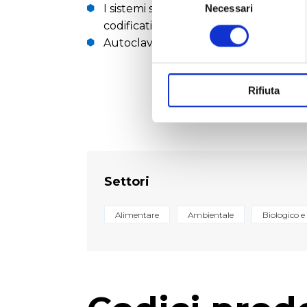
del
I sistemi sono disponibili in 8 colori, 
Necessari
consenso
codificati (marcatura al laser).
Autoclavabile a 121 °C, 15 minuti, 2.2 b
Rifiuta
Settori
Alimentare
Ambientale
Biologico e