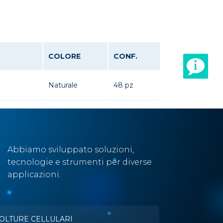
COLORE
CONF.
Naturale
48 pz
Abbiamo sviluppato soluzioni,
tecnologie e strumenti per diverse
applicazioni.
OLTURE CELLULARI