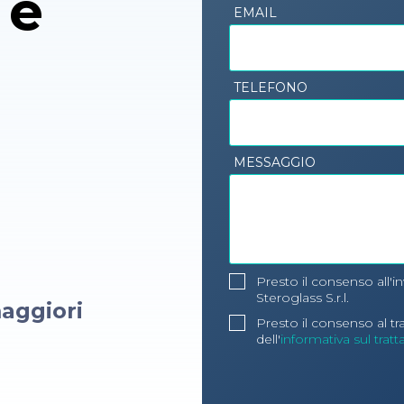
 e
EMAIL
TELEFONO
MESSAGGIO
Presto il consenso all'i
Steroglass S.r.l.
aggiori
Presto il consenso al t
dell'
informativa sul trat