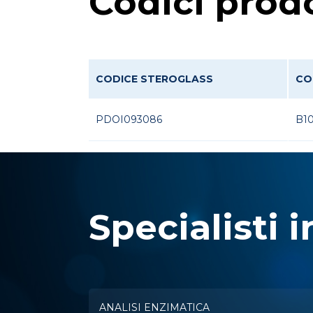
Codici prod
CODICE STEROGLASS
CO
PDOI093086
B1
Specialisti i
ANALISI ENZIMATICA