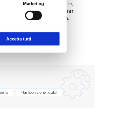
28,4 (L) x 85,9 (L) x 10.3 (H) mm;
Marketing
rint Box: 134,8 (W) x 92,8 (L) mm;
5 (L) x 103,6 (L) x 27,7 (H) mm.
Accetta tutti
genia
Manipolazione liquidi