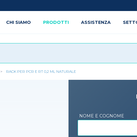
CHI SIAMO
PRODOTTI
ASSISTENZA
SETT
RACK PER PCR E RT 0,2 ML NATURALE
NOME E COGNOME