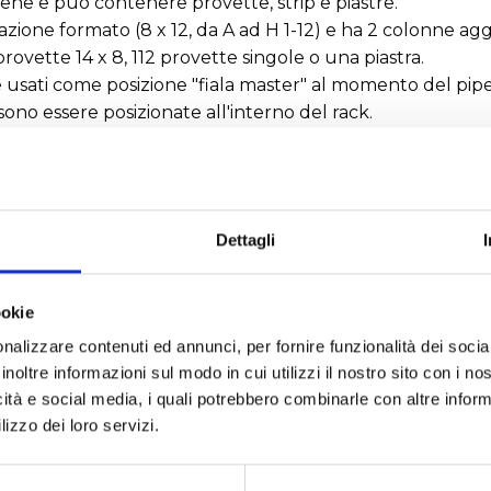
ilene e può contenere provette, strip e piastre.
azione formato (8 x 12, da A ad H 1-12) e ha 2 colonne agg
provette 14 x 8, 112 provette singole o una piastra.
e usati come posizione "fiala master" al momento del pipe
sono essere posizionate all'interno del rack.
ck da lavoro, da stoccaggio, da congelamento o da Cryo 
Dettagli
RICHIEDI UN PREVENTIVO
ookie
nalizzare contenuti ed annunci, per fornire funzionalità dei socia
inoltre informazioni sul modo in cui utilizzi il nostro sito con i n
che tecniche
icità e social media, i quali potrebbero combinarle con altre inform
lizzo dei loro servizi.