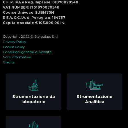
C.F. P. IVA e Reg. Imprese: 01870870548
VAT NUMBER: IT01870870548
Codice Univoco: SUBM70N
R.E.A. C.C.I.A. di Perugia n. 164737
Capitale sociale € 103.000,00 i.v.
Copyright 2022 © Steroglass S.r.l.
Privacy Policy
Cookie Policy
Condizioni generali di vendita
Note informative
Credits
Strumentazione da
Strumentazione
laboratorio
Analitica