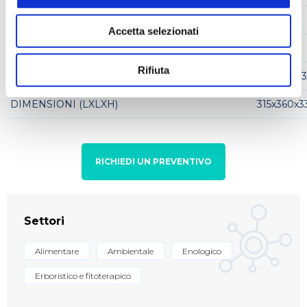
POTENZA ASSORBITA
130 W
Accetta selezionati
CORRENTE ASSORBITA
500 mA
Rifiuta
PESO
11 Kg (24.3
DIMENSIONI (LXLXH)
315x360x
RICHIEDI UN PREVENTIVO
Settori
Alimentare
Ambientale
Enologico
Erboristico e fitoterapico