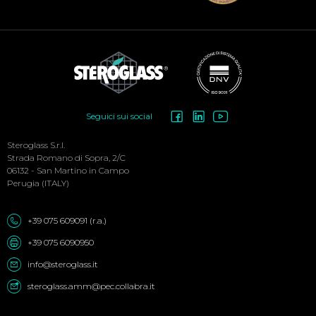
Social
Seguici sui social
Menu
Steroglass S.r.l.
Strada Romano di Sopra, 2/C
06132 - San Martino in Campo
Perugia (ITALY)
+39 075 609091 (r.a.)
+39 075 6090950
info@steroglass.it
steroglass.amm@pec.collabra.it