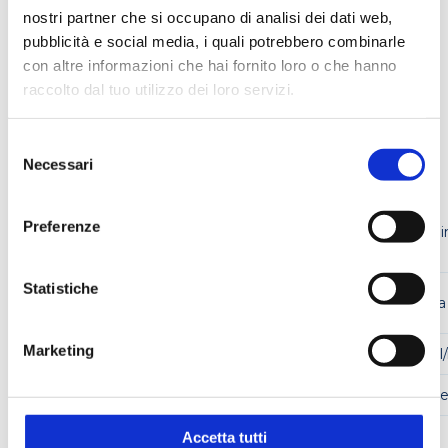
PORTATA REGOLABILE
nostri partner che si occupano di analisi dei dati web,
pubblicità e social media, i quali potrebbero combinarle
con altre informazioni che hai fornito loro o che hanno
raccolto dal tuo utilizzo dei loro servizi.
RICHIEDI UN PREVENTIVO
Selezione
Caratteristiche tecniche
Necessari
del
consenso
Preferenze
Struttura 
MATERIALE DI COSTRUZIONE
PVC
Statistiche
MODALITÀ DI FUNZIONAMENTO IN
Ammessa
CONTINUO
Marketing
REGOLAZIONE PORTATA
Fino a 25 l
REGOLAZIONE VUOTO
Regolabile
CAPACITÀ TANICHE IN VETRO
3.5 L
Accetta tutti