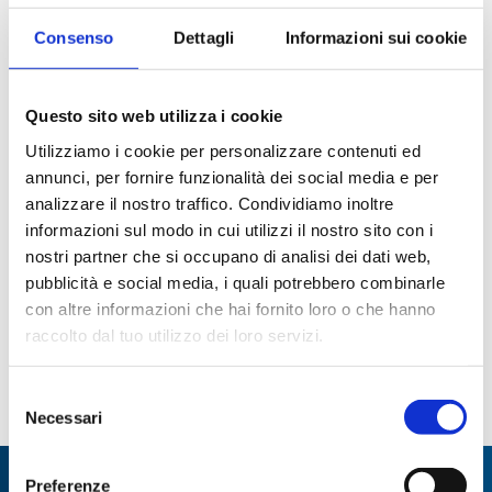
Consenso
Dettagli
Informazioni sui cookie
Questo sito web utilizza i cookie
Utilizziamo i cookie per personalizzare contenuti ed
annunci, per fornire funzionalità dei social media e per
analizzare il nostro traffico. Condividiamo inoltre
Starter Saccarosio
Analizzatore automatico
(FTIR - UV - VIS) BACCHUS 3
informazioni sul modo in cui utilizzi il nostro sito con i
nostri partner che si occupano di analisi dei dati web,
Paginazione
pubblicità e social media, i quali potrebbero combinarle
con altre informazioni che hai fornito loro o che hanno
prima
Page
1
Page
2
Pagina
3
Page
4
Page
5
Page
6
raccolto dal tuo utilizzo dei loro servizi.
Page
7
Page
8
ultima
attuale
Selezione
Necessari
del
consenso
Preferenze