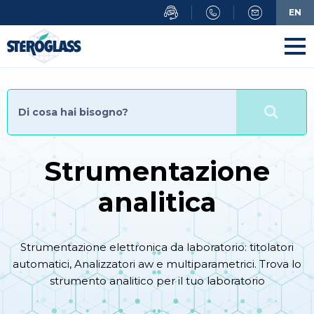
Salta
EN
al
contenuto
principale
Strumentazione
analitica
Strumentazione elettronica da laboratorio: titolatori
automatici, Analizzatori aw e multiparametrici. Trova lo
strumento analitico per il tuo laboratorio