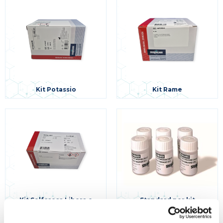
Kit Potassio
Kit Rame
Kit Solforosa Libera e
Standard per kit
Totale
enzimatici e colorimetrici