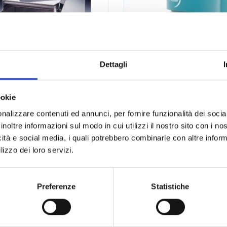
Dettagli
ookie
ogeneizzatori a
Sphere Flash Co
nalizzare contenuti ed annunci, per fornire funzionalità dei socia
ttuta Masticator
counter
inoltre informazioni sul modo in cui utilizzi il nostro sito con i n
icità e social media, i quali potrebbero combinarle con altre inform
LEGGI DI PIÙ
LEGGI DI PIÙ
lizzo dei loro servizi.
zione
Preferenze
Statistiche
prima
Page
1
Page
2
Page
3
Pag
4