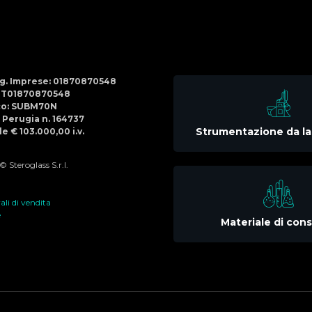
Social
Menu
Reg. Imprese: 01870870548
IT01870870548
co: SUBM70N
di Perugia n. 164737
Strumentazione da la
e € 103.000,00 i.v.
 Steroglass S.r.l.
li di vendita
e
Materiale di co