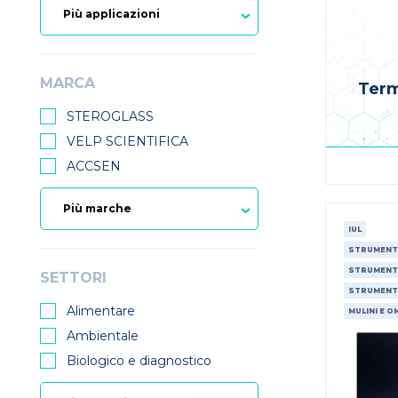
MARCA
Term
STEROGLASS
VELP SCIENTIFICA
ACCSEN
IUL
STRUMENTA
STRUMENTA
SETTORI
STRUMENT
Alimentare
MULINI E 
Ambientale
Biologico e diagnostico