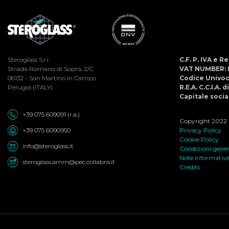
Steroglass S.r.l.
C.F. P. IVA e 
Strada Romano di Sopra, 2/C
VAT NUMBER: 
06132 - San Martino in Campo
Codice Univo
Perugia (ITALY)
R.E.A. C.C.I.A. 
Capitale social
+39 075 609091 (r.a.)
Copyright 2022 ©
+39 075 6090950
Privacy Policy
Cookie Policy
info@steroglass.it
Condizioni genera
Note informativ
steroglass.amm@pec.collabra.it
Credits