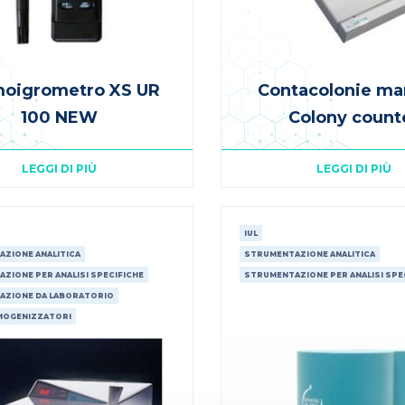
oigrometro XS UR
Contacolonie ma
100 NEW
Colony count
LEGGI DI PIÙ
LEGGI DI PIÙ
IUL
ZIONE ANALITICA
STRUMENTAZIONE ANALITICA
ZIONE PER ANALISI SPECIFICHE
STRUMENTAZIONE PER ANALISI SPE
AZIONE DA LABORATORIO
OMOGENIZZATORI