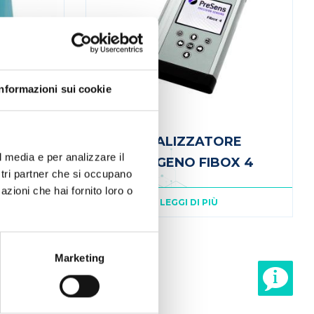
Informazioni sui cookie
lony
ANALIZZATORE
l media e per analizzare il
OSSIGENO FIBOX 4
ostri partner che si occupano
azioni che hai fornito loro o
LEGGI DI PIÙ
Marketing
e
Page
5
Page
6
Page
7
Pagina
8
attuale