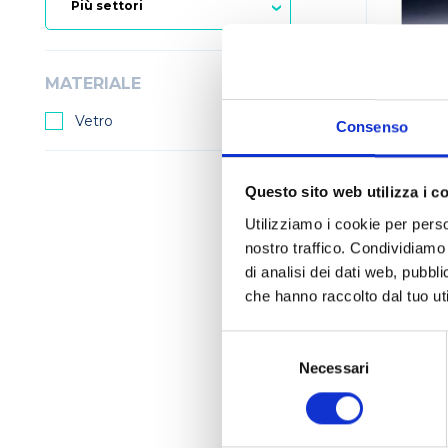
MATERIALE
Vetro
Consenso
Questo sito web utilizza i c
Om
Utilizziamo i cookie per perso
ba
nostro traffico. Condividiamo 
di analisi dei dati web, pubbl
che hanno raccolto dal tuo uti
Pagina
Selezione
del
Necessari
consenso