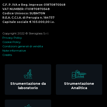
C.F. P. IVA e Reg. Imprese: 01870870548
VAT NUMBER: IT01870870548
Codice Univoco: SUBM70N
R.E.A. C.C.I.A. di Perugia n. 164737
Capitale sociale € 103.000,00 i.v.
Copyright 2022 © Steroglass S.r.l.
Privacy Policy
Cookie Policy
Condizioni generali di vendita
Note informative
Credits
Strumentazione da
Strumentazione
laboratorio
Analitica