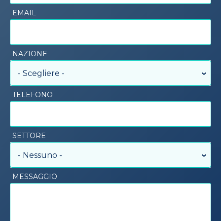
EMAIL
NAZIONE
- Scegliere -
TELEFONO
SETTORE
- Nessuno -
MESSAGGIO