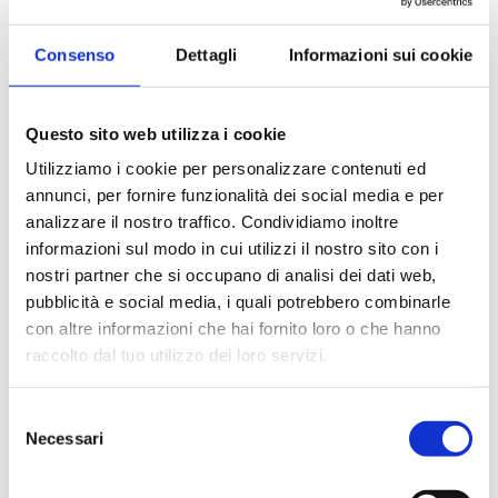
Calibrazioni universali per tutti i tipi di vini e mosti.
Controllo dell'ottica in tempo reale: opto-isolato,
Consenso
Dettagli
Informazioni sui cookie
controllo temperature e umidità. Allineamento
dinamico.
Questo sito web utilizza i cookie
Regolazione della temperatura a 28°C (± 0.1°C)
mediante celle Peltier: i campioni in aspirazione
Utilizziamo i cookie per personalizzare contenuti ed
possono avere temperature tra 5 e 35°C.
annunci, per fornire funzionalità dei social media e per
Filtrazione e degasaggio in linea.
analizzare il nostro traffico. Condividiamo inoltre
informazioni sul modo in cui utilizzi il nostro sito con i
Doppia fonte di illuminazione con lampada
nostri partner che si occupano di analisi dei dati web,
alogena/deuterio (2,000 ore).
pubblicità e social media, i quali potrebbero combinarle
Cambio rapido di tutti i moduli standard
con altre informazioni che hai fornito loro o che hanno
Sistema facilmente upgradabile.
raccolto dal tuo utilizzo dei loro servizi.
Selezione
RICHIEDI UN PREVENTIVO
Necessari
del
consenso
Scarica