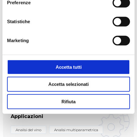
Preferenze
Statistiche
ENO BACCHUS3.PDF
Marketing
Accetta tutti
Settori
Accetta selezionati
Enologico
Rifiuta
Applicazioni
Analisi del vino
Analisi multiparametrica