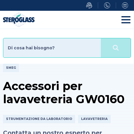
Salta
al
contenuto
principale
SMEG
Accessori per
lavavetreria GW0160
STRUMENTAZIONE DA LABORATORIO
LAVAVETRERIA
Contatta un nostro esperto per