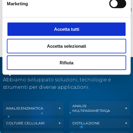
Marketing
SMIM070288
LM40S
LM-40S
LAVAMATRACCI
ACIDGLASS
SMPE073921
ACIDGLC2
DETERGENTE
C2
Accetta tutti
DETERLIQ
SMPE073923
DETERGLC2
DETERGENTE
C2
Accetta selezionati
Rifiuta
Specialisti in:
Abbiamo sviluppato soluzioni, tecnologie e
strumenti per diverse applicazioni.
ANALISI
ANALISI ENZIMATICA
MULTIPARAMETRICA
COLTURE CELLULARI
DISTILLAZIONE