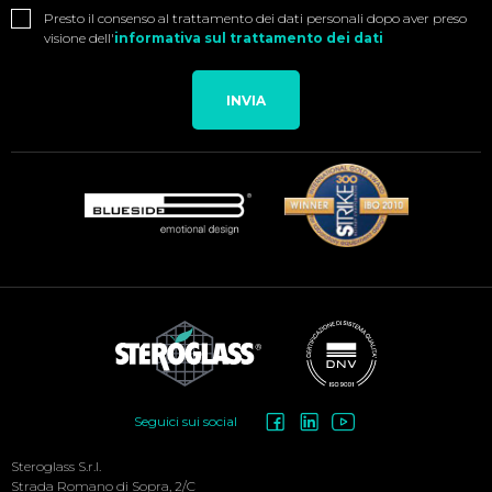
Presto il consenso al trattamento dei dati personali dopo aver preso
visione dell'
informativa sul trattamento dei dati
INVIA
Social
Seguici sui social
Menu
Steroglass S.r.l.
Strada Romano di Sopra, 2/C