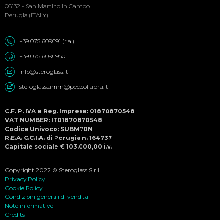
06132 - San Martino in Campo
Perugia (ITALY)
+39 075 609091 (r.a.)
+39 075 6090950
info@steroglass.it
steroglass.amm@pec.collabra.it
C.F. P. IVA e Reg. Imprese: 01870870548
VAT NUMBER: IT01870870548
Codice Univoco: SUBM70N
R.E.A. C.C.I.A. di Perugia n. 164737
Capitale sociale € 103.000,00 i.v.
Copyright 2022 © Steroglass S.r.l.
Privacy Policy
Cookie Policy
Condizioni generali di vendita
Note informative
Credits