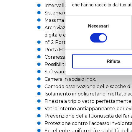
che hanno raccolto dal tuo uti
Intervallo di temperatura: Da +20°C 
Sistema di controllo a microprocesso
Selezione
Massima informazione grazie al display L
del
Necessari
Archiviazione massiccia di dati con me
consenso
digitale e grafica.
n° 2 Porte USB per l'archiviazione dei 
Porta Ethernet per l'accesso remoto v
Connessione Wi-Fi per l'applicazione N
Rifiuta
Possibilità di inviare e-mail in caso di 
Software NuveCloser™ opzionale per acc
Camera in acciaio inox.
Comoda osservazione delle sacche di pi
Isolamento in poliuretano iniettato ad
Finestra a triplo vetro perfettamente is
Vetro interno antiappannante per evit
Prevenzione della fuoriuscita dell'ar
Protezione contro l'accesso involontar
Eccellente uniformità e stabilità dell