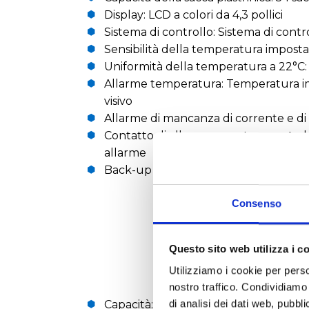
Display: LCD a colori da 4,3 pollici
Sistema di controllo: Sistema di cont
Sensibilità della temperatura impostat
Uniformità della temperatura a 22°C:
Allarme temperatura: Temperatura im
visivo
Allarme di mancanza di corrente e di p
Contatto di allarme remoto e centrale:
allarme
Back-up dell'allarme: Batteria ricaric
Consenso
Questo sito web utilizza i c
Utilizziamo i cookie per perso
nostro traffico. Condividiamo 
di analisi dei dati web, pubbl
Capacità: 54 sacche di piastrine