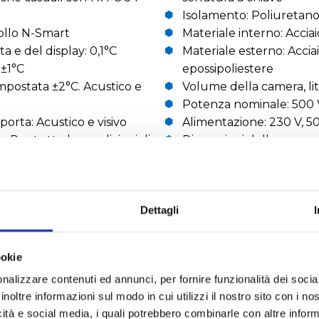
Isolamento: Poliuretano 
rollo N-Smart
Materiale interno: Acciai
a e del display: 0,1°C
Materiale esterno: Acciai
 ±1°C
epossipoliestere
postata ±2°C. Acustico e
Volume della camera, litr
Potenza nominale: 500
orta: Acustico e visivo
Alimentazione: 230 V, 5
 Per tutte le condizioni di
Dimensioni della camer
Dimensioni esterne (L
abile automatica per 12 ore
Dimensioni dell'imball
Peso netto/imballato kg:
Dettagli
RICHIEDI UN PREVENTIVO
ookie
nalizzare contenuti ed annunci, per fornire funzionalità dei socia
inoltre informazioni sul modo in cui utilizzi il nostro sito con i n
icità e social media, i quali potrebbero combinarle con altre inform