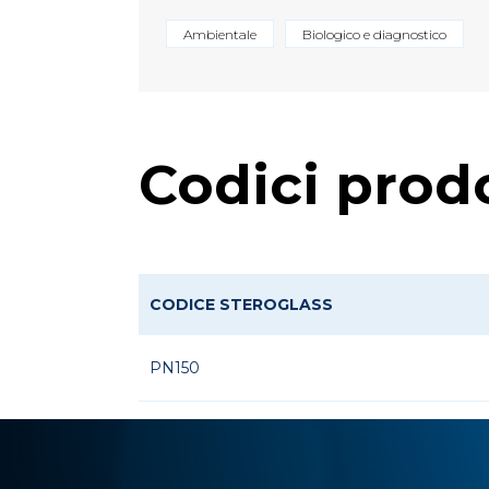
Ambientale
Biologico e diagnostico
Codici prod
CODICE STEROGLASS
PN150