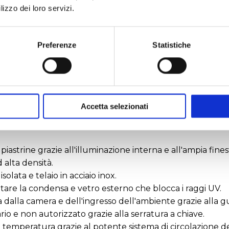
lizzo dei loro servizi.
a +35°C
re N-Smart™ potente e affidabile.
CD colorato da 4,3'' ad alta visibilità.
Preferenze
Statistiche
moria interna che memorizza le registrazioni fino a dieci a
dati a PC.
ia Internet.
-Mobile™ per la tracciabilità e le notifiche istantanee.
Accetta selezionati
guasto.
edere ai parametri operativi, allo storico dei guasti, al
astrine grazie all'illuminazione interna e all'ampia fines
 alta densità.
olata e telaio in acciaio inox.
are la condensa e vetro esterno che blocca i raggi UV.
ia dalla camera e dell'ingresso dell'ambiente grazie alla 
io e non autorizzato grazie alla serratura a chiave.
a temperatura grazie al potente sistema di circolazione del