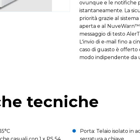
ovunque e le notifiche 
istantaneamente. La sic
priorità grazie al sistema
aperta e al NuveWarn™ o
messaggio di testo AlerT
L'invio di e-mail fino a ci
caso di guasto è offerto d
modo indipendente da un
che tecniche
35°C
Porta: Telaio isolato in a
cche casuali con 1 x PS 54
serratura a chiave