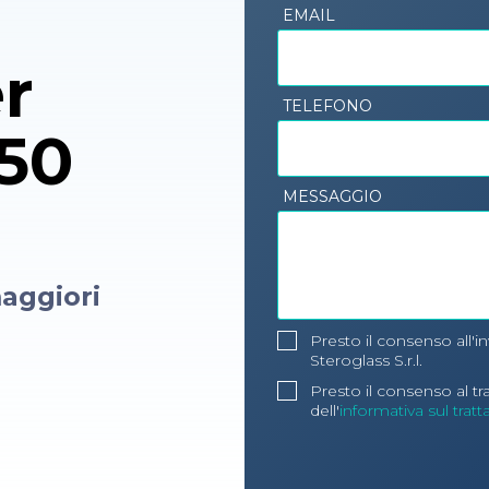
EMAIL
r
TELEFONO
150
MESSAGGIO
aggiori
Presto il consenso all'i
Steroglass S.r.l.
Presto il consenso al t
dell'
informativa sul trat