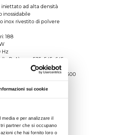
iniettato ad alta densità
o inossidabile
o inox rivestito di polvere
i: 188
 W
0 Hz
a (LxPxA) mm: 535x545x645
xPxA) mm 735x805x1130
aggio (LxPxA) mm: 860x700x1300
 115/128
Informazioni sui cookie
l media e per analizzare il
ostri partner che si occupano
azioni che hai fornito loro o