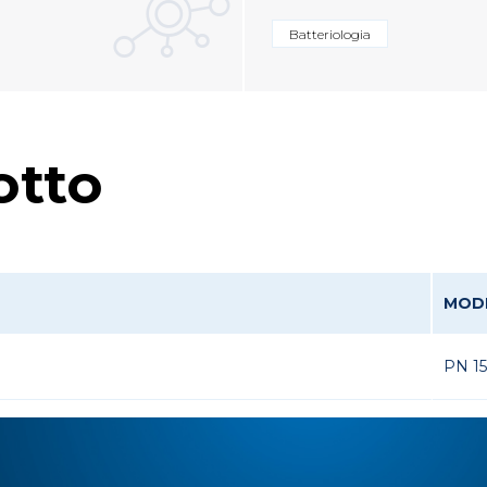
Batteriologia
otto
MOD
PN 1