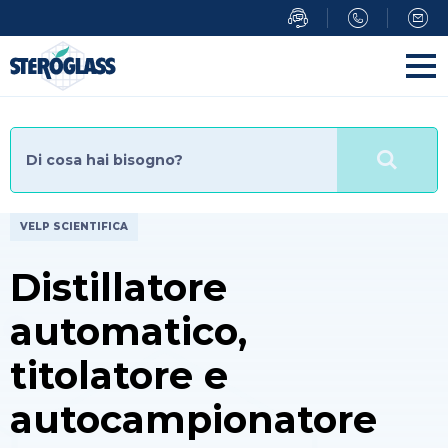
Salta
al
contenuto
principale
VELP SCIENTIFICA
Distillatore
automatico,
titolatore e
autocampionatore