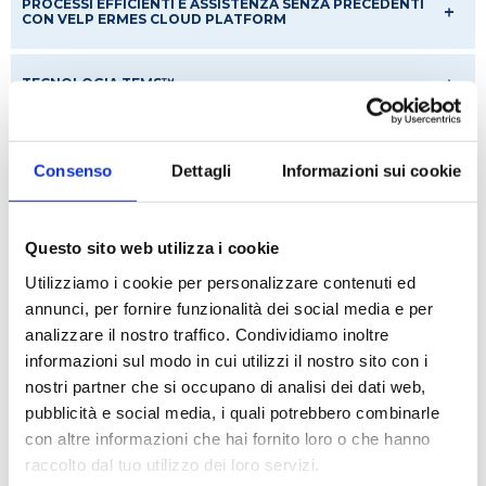
PROCESSI EFFICIENTI E ASSISTENZA SENZA PRECEDENTI
CON VELP ERMES CLOUD PLATFORM
TECNOLOGIA TEMS™
Consenso
Dettagli
Informazioni sui cookie
RICHIEDI UN PREVENTIVO
Caratteristiche tecniche
Questo sito web utilizza i cookie
Utilizziamo i cookie per personalizzare contenuti ed
annunci, per fornire funzionalità dei social media e per
STRUTTURA Tecnopolimero
analizzare il nostro traffico. Condividiamo inoltre
DISPLAY Touch screen da 7'' a colori
informazioni sul modo in cui utilizzi il nostro sito con i
GRAFICO TITOLAZIONE Si
nostri partner che si occupano di analisi dei dati web,
TEMPO DI ANALISI Da 4 minuti (inclusa la
pubblicità e social media, i quali potrebbero combinarle
titolazione)
con altre informazioni che hai fornito loro o che hanno
GAMMA DI MISURAZIONE 0.04 - 220 mg N
raccolto dal tuo utilizzo dei loro servizi.
RIPRODUCIBILITÀ (RSD) ≤ 1 %