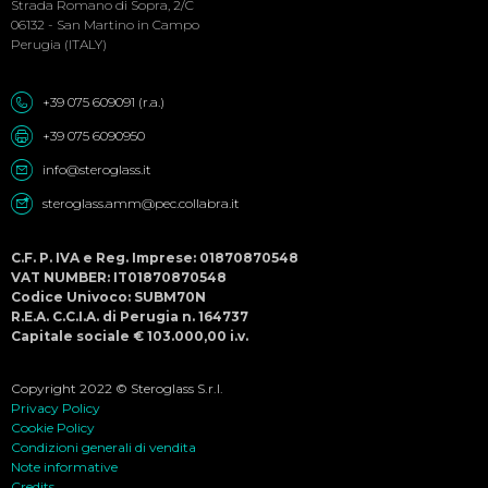
Strada Romano di Sopra, 2/C
06132 - San Martino in Campo
Perugia (ITALY)
+39 075 609091 (r.a.)
+39 075 6090950
info@steroglass.it
steroglass.amm@pec.collabra.it
C.F. P. IVA e Reg. Imprese: 01870870548
VAT NUMBER: IT01870870548
Codice Univoco: SUBM70N
R.E.A. C.C.I.A. di Perugia n. 164737
Capitale sociale € 103.000,00 i.v.
Copyright 2022 © Steroglass S.r.l.
Privacy Policy
Cookie Policy
Condizioni generali di vendita
Note informative
Credits