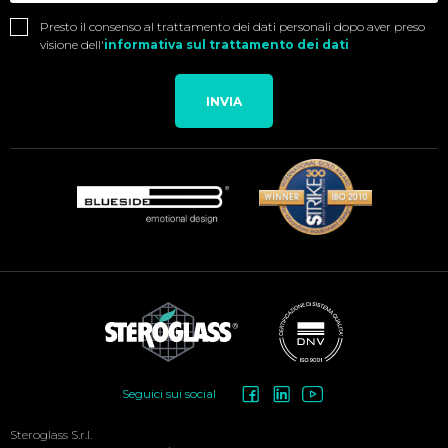
Presto il consenso al trattamento dei dati personali dopo aver preso
visione dell'
informativa sul trattamento dei dati
INVIA
Social
Seguici sui social
Menu
Steroglass S.r.l.