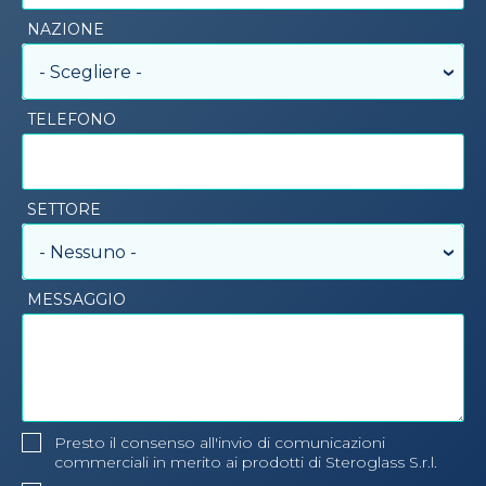
NAZIONE
- Scegliere -
TELEFONO
SETTORE
- Nessuno -
MESSAGGIO
Presto il consenso all'invio di comunicazioni
commerciali in merito ai prodotti di Steroglass S.r.l.