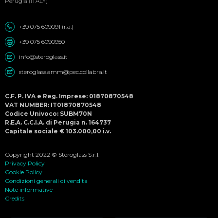
Perugia (ITALY)
+39 075 609091 (r.a.)
+39 075 6090950
info@steroglass.it
steroglass.amm@pec.collabra.it
C.F. P. IVA e Reg. Imprese: 01870870548
VAT NUMBER: IT01870870548
Codice Univoco: SUBM70N
R.E.A. C.C.I.A. di Perugia n. 164737
Capitale sociale € 103.000,00 i.v.
Copyright 2022 © Steroglass S.r.l.
Privacy Policy
Cookie Policy
Condizioni generali di vendita
Note informative
Credits