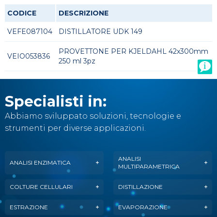
CODICE
DESCRIZIONE
VEFE087104
DISTILLATORE UDK 149
PROVETTONE PER KJELDAHL 42x300mm
VEIO053836
250 ml 3pz
Specialisti in:
Abbiamo sviluppato soluzioni, tecnologie e
strumenti per diverse applicazioni.
ANALISI
ANALISI ENZIMATICA
MULTIPARAMETRICA
COLTURE CELLULARI
DISTILLAZIONE
ESTRAZIONE
EVAPORAZIONE