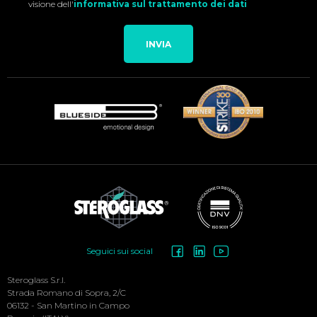
visione dell'
informativa sul trattamento dei dati
INVIA
Social
Seguici sui social
Menu
Steroglass S.r.l.
Strada Romano di Sopra, 2/C
06132 - San Martino in Campo