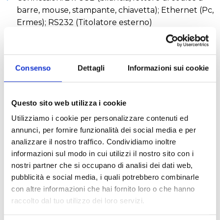
barre, mouse, stampante, chiavetta); Ethernet (Pc,
Ermes); RS232 (Titolatore esterno)
Potenza 2200 W
Dimensioni (LXHXP) 385x780x416 mm
Peso 27 kg
Consenso
Dettagli
Informazioni sui cookie
Abilitazione a VELP ERMES via Wi-Fi o LAN
Questo sito web utilizza i cookie
RICHIEDI UN PREVENTIVO
Utilizziamo i cookie per personalizzare contenuti ed
annunci, per fornire funzionalità dei social media e per
L'unità di distillazione UDK 149 presenta una
analizzare il nostro traffico. Condividiamo inoltre
struttura in tecnopolimero in grado di resistere alle
informazioni sul modo in cui utilizzi il nostro sito con i
aggressioni dei reagenti chimici ed è collegabile ad
nostri partner che si occupano di analisi dei dati web,
un titolatore esterno. Il generatore di vapore
pubblicità e social media, i quali potrebbero combinarle
(patented), il condensatore in titanio (patent
con altre informazioni che hai fornito loro o che hanno
pending), e il gruppo protezione in tecnopolimero,
raccolto dal tuo utilizzo dei loro servizi.
assicurano un notevole incremento della produttività