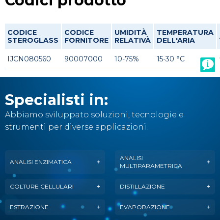
Codici prodotto
CODICE
CODICE
UMIDITÀ
TEMPERATURA
STEROGLASS
FORNITORE
RELATIVÀ
DELL'ARIA
IJCN080560
90007000
10-75%
15-30 °C
Specialisti in:
Abbiamo sviluppato soluzioni, tecnologie e
strumenti per diverse applicazioni.
ANALISI
ANALISI ENZIMATICA
MULTIPARAMETRICA
COLTURE CELLULARI
DISTILLAZIONE
ESTRAZIONE
EVAPORAZIONE