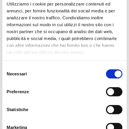
Utilizziamo i cookie per personalizzare contenuti ed
Caratteristiche tecniche
annunci, per fornire funzionalità dei social media e per
analizzare il nostro traffico. Condividiamo inoltre
Con la sua versione del software Colony Lite
informazioni sul modo in cui utilizzi il nostro sito con i
esegue il conteggio delle colonie in modo
nostri partner che si occupano di analisi dei dati web,
semplice e affidabile, per gli utenti più esigenti il
pubblicità e social media, i quali potrebbero combinarle
con altre informazioni che hai fornito loro o che hanno
software può essere aggiornato a Colonies PRO
raccolto dal tuo utilizzo dei loro servizi.
per aumentarlo capacità, ad es. impostazione dei
livelli di autorizzazione dell'utente, connettività
LIMS, fogli di lavoro, lettura codice a barre,
Selezione
Necessari
creazione di report, audit trail o CFR21 parte 11.
del
Con l'app opzionale Halos PRO, l'unità Sphere
consenso
Flash può essere trasformata per misurare
Preferenze
l'inibizione aloni che accettano vari criteri di
approssimazione del cerchio per ottenere i
Statistiche
diametri corrispondenti di aree circolari virtuali.
Marketing