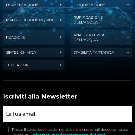
FERMENTAZIONE
LIOFILIZZAZIONE
PURIFICAZIONE
MANIPOLAZIONE LIQUIDI
DELL'ACQUA
ANALISI ATTIVITÀ
REAZIONE
DELL'ACQUA
SINTESI CHIMICA
STABILITÀ TARTARICA
TITOLAZIONE
Iscriviti alla Newsletter
Presto il consenso al trattamento dei dati personali dopo aver preso
visione dell'
informativa sul trattamento dei dati