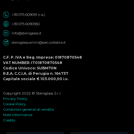
+39 075 609091 (r.a.)
+39 075 6090950
info@steroglass.it
steroglass.amm@pec.collabra.it
C.F. P. IVA e Reg. Imprese: 01870870548
VAT NUMBER: IT01870870548
Codice Univoco: SUBM70N
R.E.A. C.C.I.A. di Perugia n. 164737
Capitale sociale € 103.000,00 i.v.
Copyright 2022 © Steroglass S.r.l.
Privacy Policy
Cookie Policy
Condizioni generali di vendita
Note informative
Credits