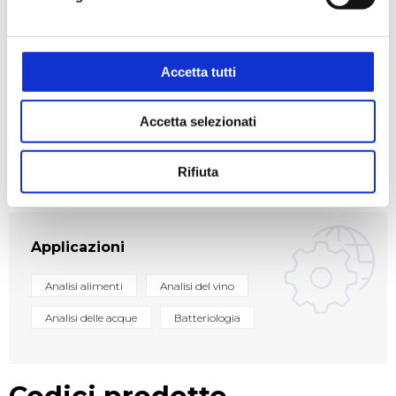
RICHIEDI UN PREVENTIVO
Accetta tutti
Settori
Accetta selezionati
Alimentare
Ambientale
Biologico e diagnostico
Enologico
Rifiuta
Applicazioni
Analisi alimenti
Analisi del vino
Analisi delle acque
Batteriologia