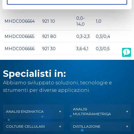
MHDC006662
921 50
6,0-7,7
0,3/0,4
0,0-
MHDC006664
921 10
1,0
14,0
MHDC006665
921 80
0,3-2,3
0,3/0,4
MHDC006666
921 30
3,6-6,1
0,3/0,5
Specialisti in:
Abbiamo sviluppato soluzioni, tecnologie e
strumenti per diverse applicazioni.
ANALISI
ANALISI ENZIMATICA
MULTIPARAMETRICA
COLTURE CELLULARI
DISTILLAZIONE