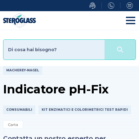
Salta
al
contenuto
principale
MACHEREY-NAGEL
Indicatore pH-Fix
CONSUMABILI
KIT ENZIMATICI E COLORIMETRICI TEST RAPIDI
Carta
Contatta un nostro esperto per