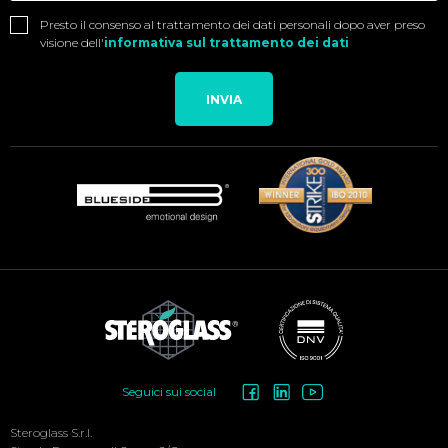
Presto il consenso al trattamento dei dati personali dopo aver preso
visione dell'
informativa sul trattamento dei dati
INVIA
Social
Seguici sui social
Menu
Steroglass S.r.l.