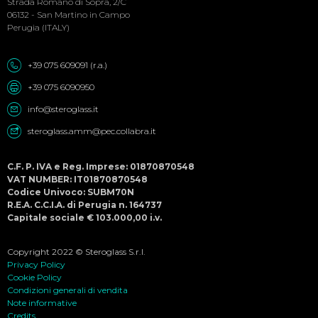
Strada Romano di Sopra, 2/C
06132 - San Martino in Campo
Perugia (ITALY)
+39 075 609091 (r.a.)
+39 075 6090950
info@steroglass.it
steroglass.amm@pec.collabra.it
C.F. P. IVA e Reg. Imprese: 01870870548
VAT NUMBER: IT01870870548
Codice Univoco: SUBM70N
R.E.A. C.C.I.A. di Perugia n. 164737
Capitale sociale € 103.000,00 i.v.
Copyright 2022 © Steroglass S.r.l.
Privacy Policy
Cookie Policy
Condizioni generali di vendita
Note informative
Credits