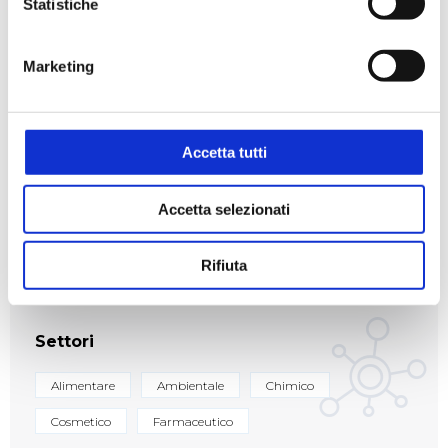
Statistiche
I Karl Fischer KEM sono espandibili anche con
Evaporatore ADP-611; Riscaldatore ADP-344;
Marketing
Stampante ad impatto IDP-100; Software CAPE / KF-
Win / T-View6
Accetta tutti
KMSK080229 STAZIONE
Accetta selezionati
RIEMPIMENTO/SVUOT.PER MKV-710/B
Rifiuta
Settori
Alimentare
Ambientale
Chimico
Cosmetico
Farmaceutico