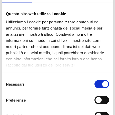
Modello basic MKC-710 B: Ottimo rapporto qualità
prezzo, performante come i modelli superiori, con
Questo sito web utilizza i cookie
display LCD e operatività tramite tastiera
alfanumerica, collegabile sia a Keybord che a
Utilizziamo i cookie per personalizzare contenuti ed
annunci, per fornire funzionalità dei social media e per
device Android.
analizzare il nostro traffico. Condividiamo inoltre
Modello intermedio MKC-710 S: potente,
informazioni sul modo in cui utilizzi il nostro sito con i
performante e semplice da utilizzare grazie
nostri partner che si occupano di analisi dei dati web,
all'ampio schermo Touch Screen ad elevata
pubblicità e social media, i quali potrebbero combinarle
risoluzione.
con altre informazioni che hai fornito loro o che hanno
Modello Top MKC-710 M: Ampio touch screen ad
raccolto dal tuo utilizzo dei loro servizi.
elevata risoluzione come per il modello
intermedio, ma con la possibilità di collegare, via
Selezione
cavo o tramite wireless, fino ad quattro unità di
Necessari
del
titolazione gestibili tutte tramite un unico
consenso
schermo.
Preferenze