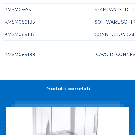
KMSM055731
STAMPANTE IDP 
KMSM089186
SOFTWARE SOFT C
KMSM089187
CONNECTION CABL
KMSM089188
CAVO DI CONNES
Prodotti correlati