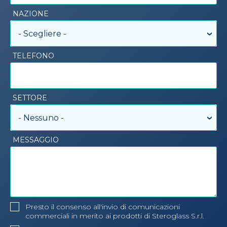
NAZIONE
- Scegliere -
TELEFONO
SETTORE
- Nessuno -
MESSAGGIO
Presto il consenso all'invio di comunicazioni
commerciali in merito ai prodotti di Steroglass S.r.l.