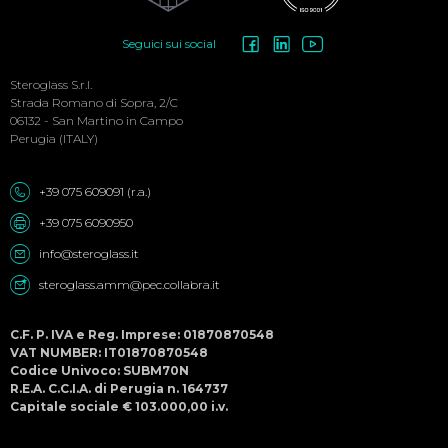
Social
Seguici sui social
Menu
Steroglass S.r.l.
Strada Romano di Sopra, 2/C
06132 - San Martino in Campo
Perugia (ITALY)
+39 075 609091 (r.a.)
+39 075 6090950
info@steroglass.it
steroglass.amm@pec.collabra.it
C.F. P. IVA e Reg. Imprese: 01870870548
VAT NUMBER: IT01870870548
Codice Univoco: SUBM70N
R.E.A. C.C.I.A. di Perugia n. 164737
Capitale sociale € 103.000,00 i.v.