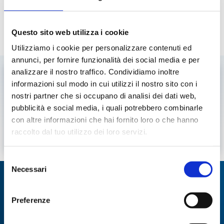
Dalla sabbia al vetro
Questo sito web utilizza i cookie
LEGGI DI PIÙ
Utilizziamo i cookie per personalizzare contenuti ed
annunci, per fornire funzionalità dei social media e per
analizzare il nostro traffico. Condividiamo inoltre
14 SETTEMBRE 2022
informazioni sul modo in cui utilizzi il nostro sito con i
NEWS
nostri partner che si occupano di analisi dei dati web,
pubblicità e social media, i quali potrebbero combinarle
L’attività dell’acqua
con altre informazioni che hai fornito loro o che hanno
raccolto dal tuo utilizzo dei loro servizi.
LEGGI DI PIÙ
Selezione
Necessari
del
Specialisti in:
consenso
Abbiamo sviluppato soluzioni, tecnologie e
Preferenze
strumenti per diverse applicazioni.