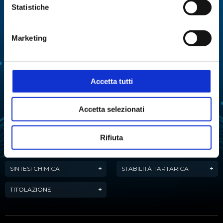
Statistiche
ANALISI
ANALISI ENZIMATICA
MULTIPARAMETRICA
Marketing
COLTURE CELLULARI
DISTILLAZIONE
ESTRAZIONE
EVAPORAZIONE
Accetta tutti
FERMENTAZIONE
LIOFILIZZAZIONE
Accetta selezionati
PURIFICAZIONE
MANIPOLAZIONE LIQUIDI
DELL'ACQUA
Rifiuta
ANALISI ATTIVITÀ
REAZIONE
DELL'ACQUA
SINTESI CHIMICA
STABILITÀ TARTARICA
TITOLAZIONE