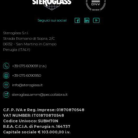
Social
Seguici sui social
Menu
Steroglass S.r.l.
Strada Romano di Sopra, 2/C
06132 - San Martino in Campo
Perugia (ITALY)
+39 075 609091 (r.a.)
+39 075 6090950
info@steroglass.it
steroglass.amm@pec.collabra.it
C.F. P. IVA e Reg. Imprese: 01870870548
VAT NUMBER: IT01870870548
Codice Univoco: SUBM70N
R.E.A. C.C.I.A. di Perugia n. 164737
Capitale sociale € 103.000,00 i.v.