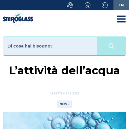
Salta
EN
al
contenuto
principale
L’attività dell’acqua
14 SETTEMBRE 2022
NEWS