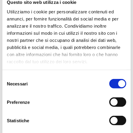
Questo sito web utilizza i cookie
microbiologica
che causerebbe danni al produttore
di immagine, economici a volte incalcolabili.
Utilizziamo i cookie per personalizzare contenuti ed
annunci, per fornire funzionalità dei social media e per
Non vuole essere questo articolo uno spot
analizzare il nostro traffico. Condividiamo inoltre
pubblicitario, ma un invito per tutti i produttori che
informazioni sul modo in cui utilizzi il nostro sito con i
lavorano coscientemente nella filiera
nostri partner che si occupano di analisi dei dati web,
dell’agroalimentare, di saper dare le giuste priorità
pubblicità e social media, i quali potrebbero combinarle
riguardo ai mezzi che la tecnologia mette a
con altre informazioni che hai fornito loro o che hanno
disposizione per evitare o ridurre al massimo danni a
raccolto dal tuo utilizzo dei loro servizi.
volte irreparabili.
Selezione
Necessari
del
Per dovere di cronaca, ad avvalorare quanto
consenso
osservato, è forse interessante sapere che ogni anno,
Preferenze
nonostante i controlli tradizionali, muoiono nel
mondo 420.000 persone a causa di tossinfezioni
Statistiche
alimentari di origine batteriologica, virale o chimica e
600 milioni di persone si ammalano a causa di ciò con