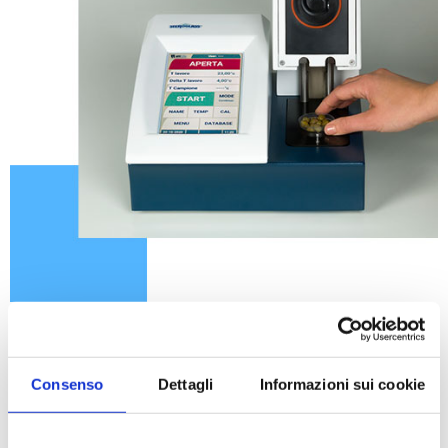
In sintesi, anche se si producono alimenti confezionati
e non si è in grado di dotarsi di sofisticati laboratori
chimici e batteriologici, un semplice
misuratore di
Consenso
Dettagli
Informazioni sui cookie
aW
sempre a disposizione può
ridurre del 90% i
rischi di indesiderata proliferazione