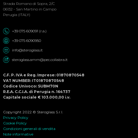
Strada Romano di Sopra, 2/C
06132 - San Martino in Campo
Perugia (ITALY)
+39 075 609091 (r.a.)
+39 075 6090950
info@steroglass.it
steroglass.amm@pec.collabra.it
C.F. P. IVA e Reg. Imprese: 01870870548
VAT NUMBER: IT01870870548
Codice Univoco: SUBM70N
R.E.A. C.C.I.A. di Perugia n. 164737
Capitale sociale € 103.000,00 i.v.
Copyright 2022 © Steroglass S.r.l.
Privacy Policy
Cookie Policy
Condizioni generali di vendita
Note informative