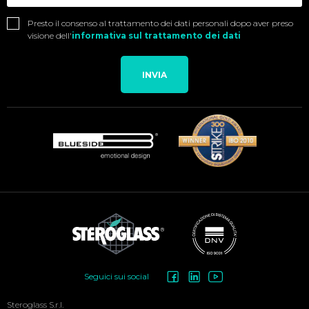
Presto il consenso al trattamento dei dati personali dopo aver preso
visione dell'
informativa sul trattamento dei dati
INVIA
Social
Seguici sui social
Menu
Steroglass S.r.l.